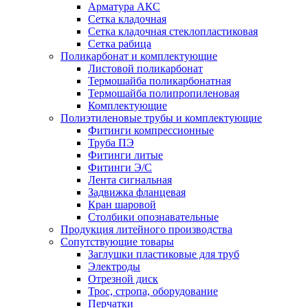
Арматура АКС
Сетка кладочная
Сетка кладочная стеклопластиковая
Сетка рабица
Поликарбонат и комплектующие
Листовой поликарбонат
Термошайба поликарбонатная
Термошайба полипропиленовая
Комплектующие
Полиэтиленовые трубы и комплектующие
Фитинги компрессионные
Труба ПЭ
Фитинги литые
Фитинги Э/С
Лента сигнальная
Задвижка фланцевая
Кран шаровой
Столбики опознавательные
Продукция литейного производства
Сопутствующие товары
Заглушки пластиковые для труб
Электроды
Отрезной диск
Трос, стропа, оборудование
Перчатки