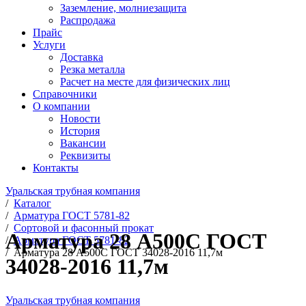
Заземление, молниезащита
Распродажа
Прайс
Услуги
Доставка
Резка металла
Расчет на месте для физических лиц
Справочники
О компании
Новости
История
Вакансии
Реквизиты
Контакты
Уральская трубная компания
/
Каталог
/
Арматура ГОСТ 5781-82
/
Сортовой и фасонный прокат
Арматура 28 А500С ГОСТ
/
Арматура ГОСТ 5781-82
/
Арматура 28 А500С ГОСТ 34028-2016 11,7м
34028-2016 11,7м
Уральская трубная компания