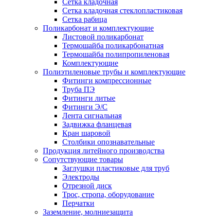
Сетка кладочная
Сетка кладочная стеклопластиковая
Сетка рабица
Поликарбонат и комплектующие
Листовой поликарбонат
Термошайба поликарбонатная
Термошайба полипропиленовая
Комплектующие
Полиэтиленовые трубы и комплектующие
Фитинги компрессионные
Труба ПЭ
Фитинги литые
Фитинги Э/С
Лента сигнальная
Задвижка фланцевая
Кран шаровой
Столбики опознавательные
Продукция литейного производства
Сопутствующие товары
Заглушки пластиковые для труб
Электроды
Отрезной диск
Трос, стропа, оборудование
Перчатки
Заземление, молниезащита