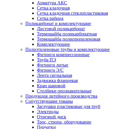
Арматура АКС
Сетка кладочная
Сетка кладочная стеклопластиковая
Сетка рабица
Поликарбонат и комплектующие
Листовой поликарбонат
Термошайба поликарбонатная
Термошайба полипропиленовая
Комплектующие
Полиэтиленовые трубы и комплектующие
Фитинги компрессионные
Труба ПЭ
Фитинги литые
Фитинги Э/С
Лента сигнальная
Задвижка фланцевая
Кран шаровой
Столбики опознавательные
Продукция литейного производства
Сопутствующие товары
Заглушки пластиковые для труб
Электроды
Отрезной диск
Трос, стропа, оборудование
Перчатки