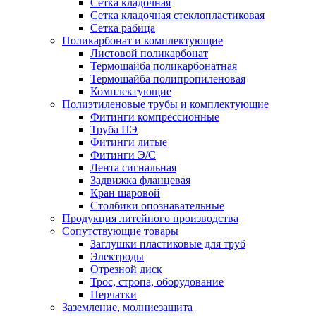
Сетка кладочная
Сетка кладочная стеклопластиковая
Сетка рабица
Поликарбонат и комплектующие
Листовой поликарбонат
Термошайба поликарбонатная
Термошайба полипропиленовая
Комплектующие
Полиэтиленовые трубы и комплектующие
Фитинги компрессионные
Труба ПЭ
Фитинги литые
Фитинги Э/С
Лента сигнальная
Задвижка фланцевая
Кран шаровой
Столбики опознавательные
Продукция литейного производства
Сопутствующие товары
Заглушки пластиковые для труб
Электроды
Отрезной диск
Трос, стропа, оборудование
Перчатки
Заземление, молниезащита