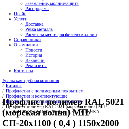
Заземление, молниезащита
Распродажа
Прайс
Услуги
Доставка
Резка металла
Расчет на месте для физических лиц
Справочники
О компании
Новости
История
Вакансии
Реквизиты
Контакты
Уральская трубная компания
/
Каталог
/
Профнастил с полимерным покрытием
/
Профнастил и комплектующие
Профлист полимер RAL 5021
/
Профнастил с полимерным покрытием
/
Профлист полимер RAL 5021 (морская волна) МП/
(морская волна) МП/
СП-20х1100 ( 0,4 ) 1150х2000 мм 2,3м2 УЦЕНКА
СП-20х1100 ( 0,4 ) 1150х2000