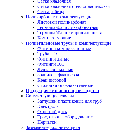
Сетка кладочная
Сетка кладочная стеклопластиковая
Сетка рабица
Поликарбонат и комплектующие
Листовой поликарбонат
Термошайба поликарбонатная
Термошайба полипропиленовая
Комплектующие
Полиэтиленовые трубы и комплектующие
Фитинги компрессионные
Труба ПЭ
Фитинги литые
Фитинги Э/С
Лента сигнальная
Задвижка фланцевая
Кран шаровой
Столбики опознавательные
Продукция литейного производства
Сопутствующие товары
Заглушки пластиковые для труб
Электроды
Отрезной диск
Трос, стропа, оборудование
Перчатки
Заземление, молниезащита