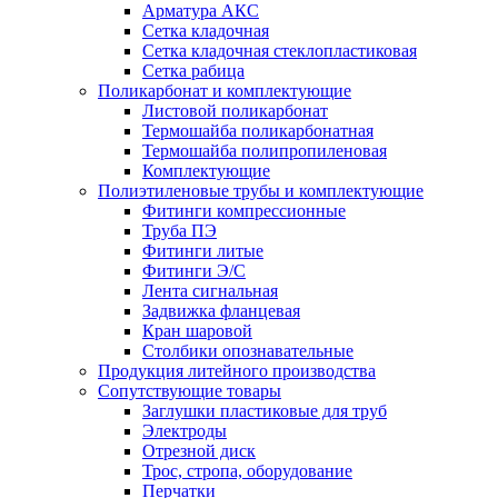
Арматура АКС
Сетка кладочная
Сетка кладочная стеклопластиковая
Сетка рабица
Поликарбонат и комплектующие
Листовой поликарбонат
Термошайба поликарбонатная
Термошайба полипропиленовая
Комплектующие
Полиэтиленовые трубы и комплектующие
Фитинги компрессионные
Труба ПЭ
Фитинги литые
Фитинги Э/С
Лента сигнальная
Задвижка фланцевая
Кран шаровой
Столбики опознавательные
Продукция литейного производства
Сопутствующие товары
Заглушки пластиковые для труб
Электроды
Отрезной диск
Трос, стропа, оборудование
Перчатки