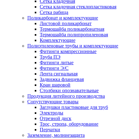
Сетка кладочная
Сетка кладочная стеклопластиковая
Сетка рабица
Поликарбонат и комплектующие
Листовой поликарбонат
Термошайба поликарбонатная
Термошайба полипропиленовая
Комплектующие
Полиэтиленовые трубы и комплектующие
Фитинги компрессионные
Труба ПЭ
Фитинги литые
Фитинги Э/С
Лента сигнальная
Задвижка фланцевая
Кран шаровой
Столбики опознавательные
Продукция литейного производства
Сопутствующие товары
Заглушки пластиковые для труб
Электроды
Отрезной диск
Трос, стропа, оборудование
Перчатки
Заземление, молниезащита