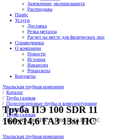
Заземление, молниезащита
Распродажа
Прайс
Услуги
Доставка
Резка металла
Расчет на месте для физических лиц
Справочники
О компании
Новости
История
Вакансии
Реквизиты
Контакты
Уральская трубная компания
/
Каталог
/
Труба газовая
/
Полиэтиленовые трубы и комплектующие
Труба ПЭ 100 SDR 11
/
Труба ПЭ
/
Труба газовая
160x14,6 ГАЗ 13м ПС
/
Труба ПЭ 100 SDR 11 160x14,6 ГАЗ 13м ПС
Уральская трубная компания