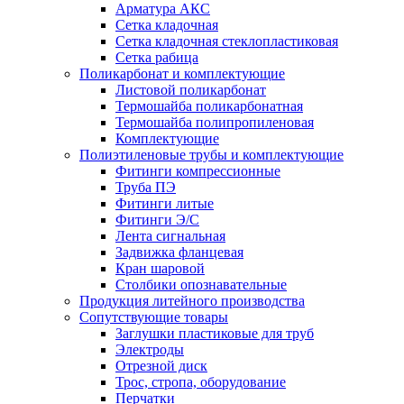
Арматура АКС
Сетка кладочная
Сетка кладочная стеклопластиковая
Сетка рабица
Поликарбонат и комплектующие
Листовой поликарбонат
Термошайба поликарбонатная
Термошайба полипропиленовая
Комплектующие
Полиэтиленовые трубы и комплектующие
Фитинги компрессионные
Труба ПЭ
Фитинги литые
Фитинги Э/С
Лента сигнальная
Задвижка фланцевая
Кран шаровой
Столбики опознавательные
Продукция литейного производства
Сопутствующие товары
Заглушки пластиковые для труб
Электроды
Отрезной диск
Трос, стропа, оборудование
Перчатки