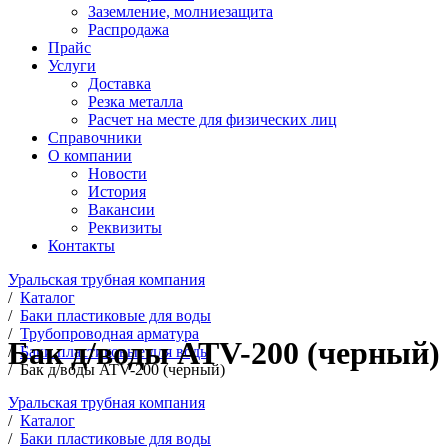
Заземление, молниезащита
Распродажа
Прайс
Услуги
Доставка
Резка металла
Расчет на месте для физических лиц
Справочники
О компании
Новости
История
Вакансии
Реквизиты
Контакты
Уральская трубная компания
/
Каталог
/
Баки пластиковые для воды
/
Трубопроводная арматура
Бак д/воды ATV-200 (черный)
/
Баки пластиковые для воды
/
Бак д/воды ATV-200 (черный)
Уральская трубная компания
/
Каталог
/
Баки пластиковые для воды