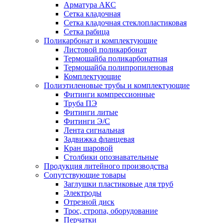
Арматура АКС
Сетка кладочная
Сетка кладочная стеклопластиковая
Сетка рабица
Поликарбонат и комплектующие
Листовой поликарбонат
Термошайба поликарбонатная
Термошайба полипропиленовая
Комплектующие
Полиэтиленовые трубы и комплектующие
Фитинги компрессионные
Труба ПЭ
Фитинги литые
Фитинги Э/С
Лента сигнальная
Задвижка фланцевая
Кран шаровой
Столбики опознавательные
Продукция литейного производства
Сопутствующие товары
Заглушки пластиковые для труб
Электроды
Отрезной диск
Трос, стропа, оборудование
Перчатки