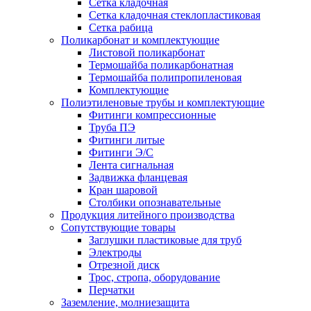
Сетка кладочная
Сетка кладочная стеклопластиковая
Сетка рабица
Поликарбонат и комплектующие
Листовой поликарбонат
Термошайба поликарбонатная
Термошайба полипропиленовая
Комплектующие
Полиэтиленовые трубы и комплектующие
Фитинги компрессионные
Труба ПЭ
Фитинги литые
Фитинги Э/С
Лента сигнальная
Задвижка фланцевая
Кран шаровой
Столбики опознавательные
Продукция литейного производства
Сопутствующие товары
Заглушки пластиковые для труб
Электроды
Отрезной диск
Трос, стропа, оборудование
Перчатки
Заземление, молниезащита