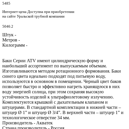
5485
Интернет-цена
Доступна при приобретении
на сайте Уральской трубной компании
5046.2
Штук -
Метров -
Килограмм -
Баки Серии ATV имеют цилиндрическую форму и
наибольший ассортимент по выпускаемым объемам.
Изготавливаются методом ротационного формования. Баки
синего цвета идеально подходят под питьевую воду,
используются в основном в помещении. Черный цвет баков
позволяет быстро и эффективно нагреть хранящуюся в них
воду энергией солнца, при этом сохраняя высокую
устойчивость изделий к ультрафиолетовому излучению.
Комплектуются крышкой с дыхательным клапаном и
штуцерами. В стандартной комплектации в нижней части –
штуцер Ø 1” и штуцер Ø 3/4”. В верхней части – штуцер 1” и
технологическое отверстие 34 мм.
Производитель - Акватек
Страна производитель - Россия