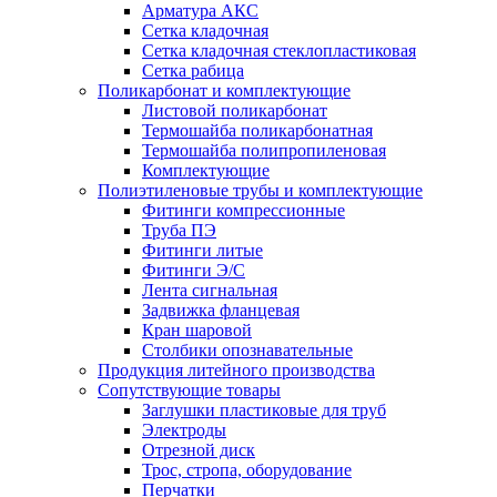
Арматура АКС
Сетка кладочная
Сетка кладочная стеклопластиковая
Сетка рабица
Поликарбонат и комплектующие
Листовой поликарбонат
Термошайба поликарбонатная
Термошайба полипропиленовая
Комплектующие
Полиэтиленовые трубы и комплектующие
Фитинги компрессионные
Труба ПЭ
Фитинги литые
Фитинги Э/С
Лента сигнальная
Задвижка фланцевая
Кран шаровой
Столбики опознавательные
Продукция литейного производства
Сопутствующие товары
Заглушки пластиковые для труб
Электроды
Отрезной диск
Трос, стропа, оборудование
Перчатки