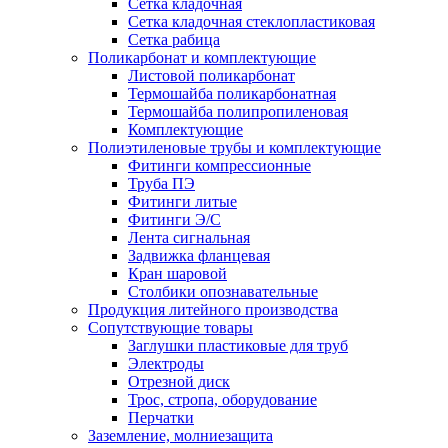
Сетка кладочная
Сетка кладочная стеклопластиковая
Сетка рабица
Поликарбонат и комплектующие
Листовой поликарбонат
Термошайба поликарбонатная
Термошайба полипропиленовая
Комплектующие
Полиэтиленовые трубы и комплектующие
Фитинги компрессионные
Труба ПЭ
Фитинги литые
Фитинги Э/С
Лента сигнальная
Задвижка фланцевая
Кран шаровой
Столбики опознавательные
Продукция литейного производства
Сопутствующие товары
Заглушки пластиковые для труб
Электроды
Отрезной диск
Трос, стропа, оборудование
Перчатки
Заземление, молниезащита