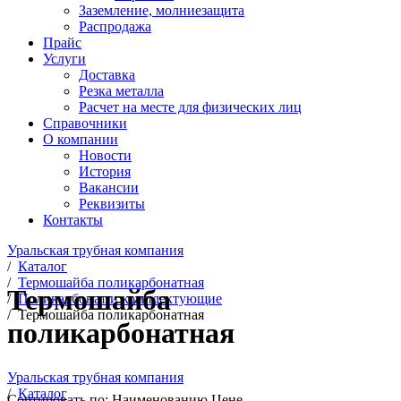
Заземление, молниезащита
Распродажа
Прайс
Услуги
Доставка
Резка металла
Расчет на месте для физических лиц
Справочники
О компании
Новости
История
Вакансии
Реквизиты
Контакты
Уральская трубная компания
/
Каталог
/
Термошайба поликарбонатная
Термошайба
/
Поликарбонат и комплектующие
/
Термошайба поликарбонатная
поликарбонатная
Уральская трубная компания
/
Каталог
Сортировать по:
Наименованию
Цене