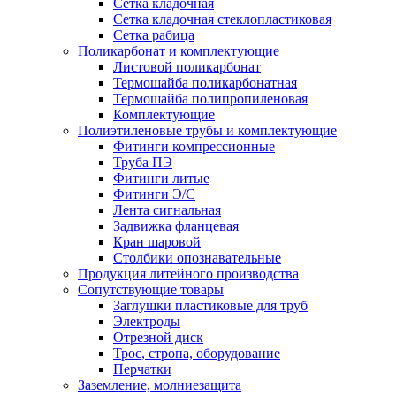
Сетка кладочная
Сетка кладочная стеклопластиковая
Сетка рабица
Поликарбонат и комплектующие
Листовой поликарбонат
Термошайба поликарбонатная
Термошайба полипропиленовая
Комплектующие
Полиэтиленовые трубы и комплектующие
Фитинги компрессионные
Труба ПЭ
Фитинги литые
Фитинги Э/С
Лента сигнальная
Задвижка фланцевая
Кран шаровой
Столбики опознавательные
Продукция литейного производства
Сопутствующие товары
Заглушки пластиковые для труб
Электроды
Отрезной диск
Трос, стропа, оборудование
Перчатки
Заземление, молниезащита