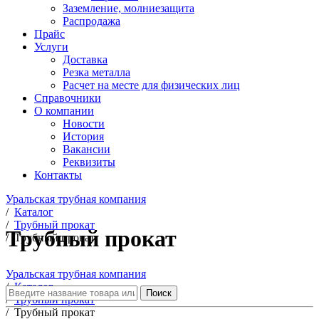
Заземление, молниезащита
Распродажа
Прайс
Услуги
Доставка
Резка металла
Расчет на месте для физических лиц
Справочники
О компании
Новости
История
Вакансии
Реквизиты
Контакты
Уральская трубная компания
/
Каталог
/
Трубный прокат
Трубный прокат
/
Трубный прокат
Уральская трубная компания
/
Каталог
Поиск
/
Трубный прокат
/
Трубный прокат