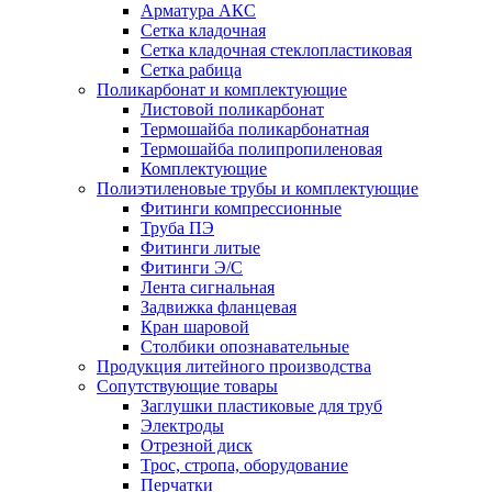
Арматура АКС
Сетка кладочная
Сетка кладочная стеклопластиковая
Сетка рабица
Поликарбонат и комплектующие
Листовой поликарбонат
Термошайба поликарбонатная
Термошайба полипропиленовая
Комплектующие
Полиэтиленовые трубы и комплектующие
Фитинги компрессионные
Труба ПЭ
Фитинги литые
Фитинги Э/С
Лента сигнальная
Задвижка фланцевая
Кран шаровой
Столбики опознавательные
Продукция литейного производства
Сопутствующие товары
Заглушки пластиковые для труб
Электроды
Отрезной диск
Трос, стропа, оборудование
Перчатки