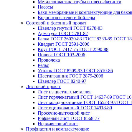
Металлопластик: трубы и пресс-фитинги
Насосы
Баки мембранные и комплектующие для бако
Водонагреватели и бойлеры
Сортовой и фасонный прокат
Швеллер гнутый ГОСТ 8278-83
Арматура ГОСТ 5781-82
Балка ГОСТ 26020-83 ГОСТ 8239-89 ГОСТ 18
Квадрат ГОСТ 2591-2006
Круг ГОСТ 7417-75 ГОСТ 2590-88
Полоса ГОСТ 103-2006
Проволока
Рельс
Уголок ГОСТ 8509-93 ГОСТ 8510-86
Шестигранник ГОСТ 2879-2006
Швеллер ГОСТ 8240-97
Листовой прокат
Лист из цветных металлов
Лист горячекатаный ГОСТ 14637-89 ГОСТ 165
Лист холоднокатаный ГОСТ 16523-97/ГОСТ 1
Лист оцинкованный ГОСТ 14918-80
Просечно-вытяжной лист
Рифленый лист ГОСТ 8568-77
Нержавеющий лист
Профнастил и комплектующие