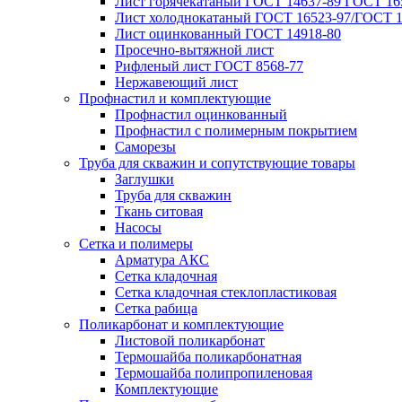
Лист горячекатаный ГОСТ 14637-89 ГОСТ 165
Лист холоднокатаный ГОСТ 16523-97/ГОСТ 1
Лист оцинкованный ГОСТ 14918-80
Просечно-вытяжной лист
Рифленый лист ГОСТ 8568-77
Нержавеющий лист
Профнастил и комплектующие
Профнастил оцинкованный
Профнастил с полимерным покрытием
Саморезы
Труба для скважин и сопутствующие товары
Заглушки
Труба для скважин
Ткань ситовая
Насосы
Сетка и полимеры
Арматура АКС
Сетка кладочная
Сетка кладочная стеклопластиковая
Сетка рабица
Поликарбонат и комплектующие
Листовой поликарбонат
Термошайба поликарбонатная
Термошайба полипропиленовая
Комплектующие