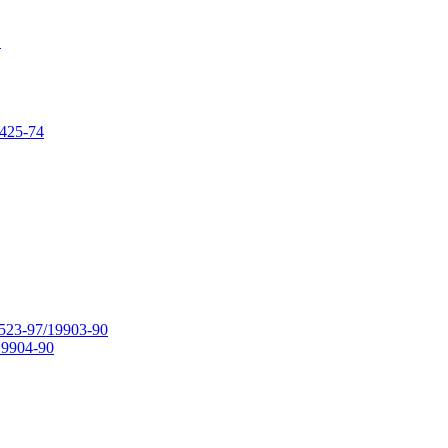
в
425-74
23-97/19903-90
9904-90