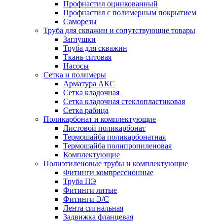
Профнастил оцинкованный
Профнастил с полимерным покрытием
Саморезы
Труба для скважин и сопутствующие товары
Заглушки
Труба для скважин
Ткань ситовая
Насосы
Сетка и полимеры
Арматура АКС
Сетка кладочная
Сетка кладочная стеклопластиковая
Сетка рабица
Поликарбонат и комплектующие
Листовой поликарбонат
Термошайба поликарбонатная
Термошайба полипропиленовая
Комплектующие
Полиэтиленовые трубы и комплектующие
Фитинги компрессионные
Труба ПЭ
Фитинги литые
Фитинги Э/С
Лента сигнальная
Задвижка фланцевая