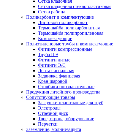
Сетка кладочная
Сетка кладочная стеклопластиковая
Сетка рабица
Поликарбонат и комплектующие
Листовой поликарбонат
Термошайба поликарбонатная
Термошайба полипропиленовая
Комплектующие
Полиэтиленовые трубы и комплектующие
Фитинги компрессионные
Труба ПЭ
Фитинги литые
Фитинги Э/С
Лента сигнальная
Задвижка фланцевая
Кран шаровой
Столбики опознавательные
Продукция литейного производства
Сопутствующие товары
Заглушки пластиковые для труб
Электроды
Отрезной диск
Трос, стропа, оборудование
Перчатки
Заземление, молниезащита