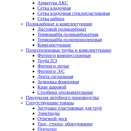
Арматура АКС
Сетка кладочная
Сетка кладочная стеклопластиковая
Сетка рабица
Поликарбонат и комплектующие
Листовой поликарбонат
Термошайба поликарбонатная
Термошайба полипропиленовая
Комплектующие
Полиэтиленовые трубы и комплектующие
Фитинги компрессионные
Труба ПЭ
Фитинги литые
Фитинги Э/С
Лента сигнальная
Задвижка фланцевая
Кран шаровой
Столбики опознавательные
Продукция литейного производства
Сопутствующие товары
Заглушки пластиковые для труб
Электроды
Отрезной диск
Трос, стропа, оборудование
Перчатки