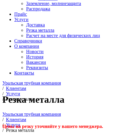
Заземление, молниезащита
Распродажа
Прайс
Услуги
Доставка
Резка металла
Расчет на месте для физических лиц
Справочники
О компании
Новости
История
Вакансии
Реквизиты
Контакты
Уральская трубная компания
/
Клиентам
/
Услуги
Резка металла
/
Резка металла
Уральская трубная компания
/
Клиентам
/
Услуги
Цены на резку уточняйте у вашего менеджера.
/
Резка металла