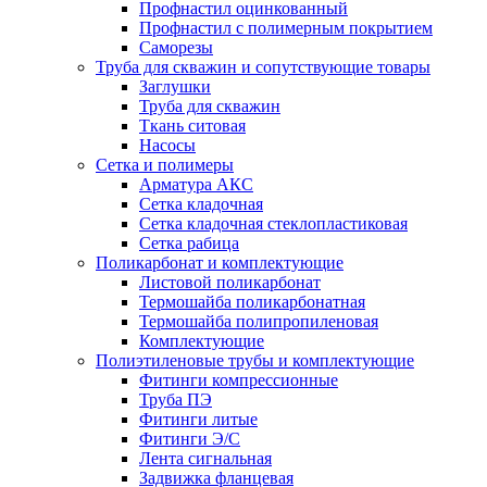
Профнастил оцинкованный
Профнастил с полимерным покрытием
Саморезы
Труба для скважин и сопутствующие товары
Заглушки
Труба для скважин
Ткань ситовая
Насосы
Сетка и полимеры
Арматура АКС
Сетка кладочная
Сетка кладочная стеклопластиковая
Сетка рабица
Поликарбонат и комплектующие
Листовой поликарбонат
Термошайба поликарбонатная
Термошайба полипропиленовая
Комплектующие
Полиэтиленовые трубы и комплектующие
Фитинги компрессионные
Труба ПЭ
Фитинги литые
Фитинги Э/С
Лента сигнальная
Задвижка фланцевая