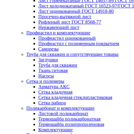
Лист горячекатаный ГОСТ 14637-89 ГОСТ 165
Лист холоднокатаный ГОСТ 16523-97/ГОСТ 1
Лист оцинкованный ГОСТ 14918-80
Просечно-вытяжной лист
Рифленый лист ГОСТ 8568-77
Нержавеющий лист
Профнастил и комплектующие
Профнастил оцинкованный
Профнастил с полимерным покрытием
Саморезы
Труба для скважин и сопутствующие товары
Заглушки
Труба для скважин
Ткань ситовая
Насосы
Сетка и полимеры
Арматура АКС
Сетка кладочная
Сетка кладочная стеклопластиковая
Сетка рабица
Поликарбонат и комплектующие
Листовой поликарбонат
Термошайба поликарбонатная
Термошайба полипропиленовая
Комплектующие