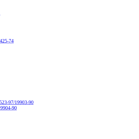
в
425-74
23-97/19903-90
9904-90