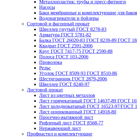
Металлопластик: трубы и пресс-фитинги
Насосы
Баки мембранные и комплектующие для бако
Водонагреватели и бойлеры
Сортовой и фасонный прокат
Швеллер гнутый ГОСТ 8278-83
Арматура ГОСТ 5781-82
Балка ГОСТ 26020-83 ГОСТ 8239-89 ГОСТ 18
Квадрат ГОСТ 2591-2006
Круг ГОСТ 7417-75 ГОСТ 2590-88
Полоса ГОСТ 103-2006
Проволока
Рельс
Уголок ГОСТ 8509-93 ГОСТ 8510-86
Шестигранник ГОСТ 2879-2006
Швеллер ГОСТ 8240-97
Листовой прокат
Лист из цветных металлов
Лист горячекатаный ГОСТ 14637-89 ГОСТ 165
Лист холоднокатаный ГОСТ 16523-97/ГОСТ 1
Лист оцинкованный ГОСТ 14918-80
Просечно-вытяжной лист
Рифленый лист ГОСТ 8568-77
Нержавеющий лист
Профнастил и комплектующие