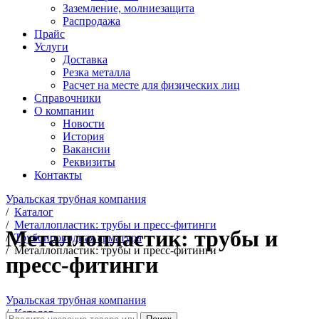
Заземление, молниезащита
Распродажа
Прайс
Услуги
Доставка
Резка металла
Расчет на месте для физических лиц
Справочники
О компании
Новости
История
Вакансии
Реквизиты
Контакты
Уральская трубная компания
/
Каталог
/
Металлопластик: трубы и пресс-фитинги
Металлопластик: трубы и
/
Трубопроводная арматура
/
Металлопластик: трубы и пресс-фитинги
пресс-фитинги
Уральская трубная компания
/
Каталог