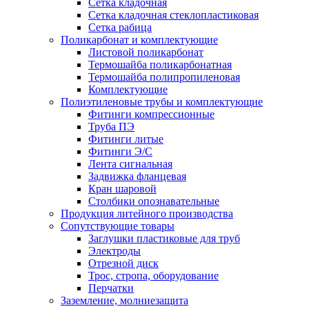
Сетка кладочная
Сетка кладочная стеклопластиковая
Сетка рабица
Поликарбонат и комплектующие
Листовой поликарбонат
Термошайба поликарбонатная
Термошайба полипропиленовая
Комплектующие
Полиэтиленовые трубы и комплектующие
Фитинги компрессионные
Труба ПЭ
Фитинги литые
Фитинги Э/С
Лента сигнальная
Задвижка фланцевая
Кран шаровой
Столбики опознавательные
Продукция литейного производства
Сопутствующие товары
Заглушки пластиковые для труб
Электроды
Отрезной диск
Трос, стропа, оборудование
Перчатки
Заземление, молниезащита