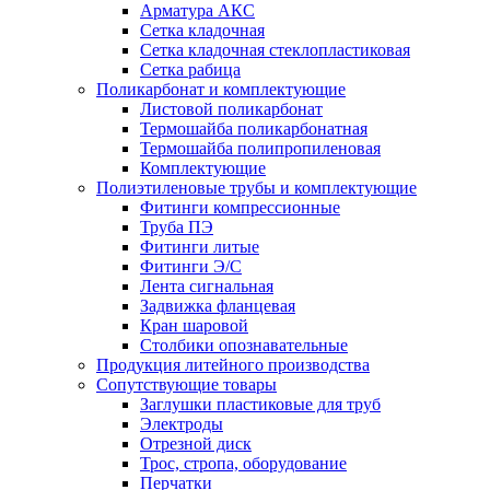
Арматура АКС
Сетка кладочная
Сетка кладочная стеклопластиковая
Сетка рабица
Поликарбонат и комплектующие
Листовой поликарбонат
Термошайба поликарбонатная
Термошайба полипропиленовая
Комплектующие
Полиэтиленовые трубы и комплектующие
Фитинги компрессионные
Труба ПЭ
Фитинги литые
Фитинги Э/С
Лента сигнальная
Задвижка фланцевая
Кран шаровой
Столбики опознавательные
Продукция литейного производства
Сопутствующие товары
Заглушки пластиковые для труб
Электроды
Отрезной диск
Трос, стропа, оборудование
Перчатки