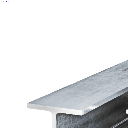
/
Каталог
/
Балка ГОСТ 26020-83 ГОСТ 8239-89 ГОСТ 18425-74
/
Сортовой и фасонный прокат
/
Балка ГОСТ 26020-83 ГОСТ 8239-89 ГОСТ 18425-74
/
Балка 20Б1 ст.3сп/пс ГОСТ 57837-2017/27772-2015 12м