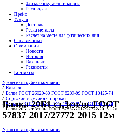
Заземление, молниезащита
Распродажа
Прайс
Услуги
Доставка
Резка металла
Расчет на месте для физических лиц
Справочники
О компании
Новости
История
Вакансии
Реквизиты
Контакты
Уральская трубная компания
/
Каталог
/
Балка ГОСТ 26020-83 ГОСТ 8239-89 ГОСТ 18425-74
/
Сортовой и фасонный прокат
Балка 20Б1 ст.3сп/пс ГОСТ
/
Балка ГОСТ 26020-83 ГОСТ 8239-89 ГОСТ 18425-74
/
Балка 20Б1 ст.3сп/пс ГОСТ 57837-2017/27772-2015 12м
57837-2017/27772-2015 12м
Уральская трубная компания