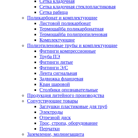
Сетка кладочная
Сетка кладочная стеклопластиковая
Сетка рабица
Поликарбонат и комплектующие
Листовой поликарбонат
Термошайба поликарбонатная
Термошайба полипропиленовая
Комплектующие
Полиэтиленовые трубы и комплектующие
Фитинги компрессионные
Труба ПЭ
Фитинги литые
Фитинги Э/С
Лента сигнальная
Задвижка фланцевая
Кран шаровой
Столбики опознавательные
Продукция литейного производства
Сопутствующие товары
Заглушки пластиковые для труб
Электроды
Отрезной диск
Трос, стропа, оборудование
Перчатки
Заземление, молниезащита