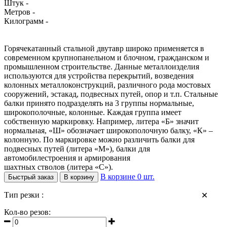
Штук -
Метров -
Килограмм -
Горячекатанный стальной двутавр широко применяется в
современном крупнопанельном и блочном, гражданском и
промышленном строительстве. Данные металлоизделия
используются для устройства перекрытий, возведения
колонных металлоконструкций, различного рода мостовых
сооружений, эстакад, подвесных путей, опор и т.п. Стальные
балки принято подразделять на 3 группы нормальные,
широкополочные, колонные. Каждая группа имеет
собственную маркировку. Например, литера «Б» значит
нормальная, «Ш» обозначает широкополочную балку, «К» –
колонную. По маркировке можно различить балки для
подвесных путей (литера «М»), балки для
автомобилестроения и армирования
шахтных стволов (литера «С»).
В корзине
0
шт.
Быстрый заказ
В корзину
Тип резки :
✕
Кол-во резов: