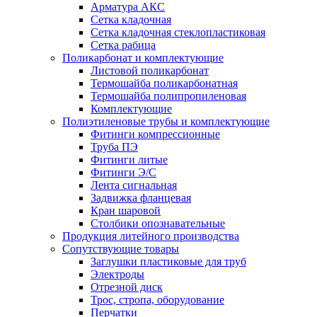
Арматура АКС
Сетка кладочная
Сетка кладочная стеклопластиковая
Сетка рабица
Поликарбонат и комплектующие
Листовой поликарбонат
Термошайба поликарбонатная
Термошайба полипропиленовая
Комплектующие
Полиэтиленовые трубы и комплектующие
Фитинги компрессионные
Труба ПЭ
Фитинги литые
Фитинги Э/С
Лента сигнальная
Задвижка фланцевая
Кран шаровой
Столбики опознавательные
Продукция литейного производства
Сопутствующие товары
Заглушки пластиковые для труб
Электроды
Отрезной диск
Трос, стропа, оборудование
Перчатки