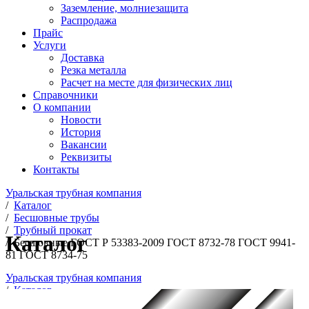
Заземление, молниезащита
Распродажа
Прайс
Услуги
Доставка
Резка металла
Расчет на месте для физических лиц
Справочники
О компании
Новости
История
Вакансии
Реквизиты
Контакты
Уральская трубная компания
/
Каталог
/
Бесшовные трубы
/
Трубный прокат
Каталог
/
Беcшовные ГОСТ Р 53383-2009 ГОСТ 8732-78 ГОСТ 9941-
81 ГОСТ 8734-75
Уральская трубная компания
/
Каталог
/
Бесшовные трубы