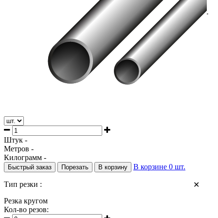
/
Трубный прокат
/
Беcшовные ГОСТ Р 53383-2009 ГОСТ 8732-78 ГОСТ 9941-
81 ГОСТ 8734-75
Штук -
Метров -
Килограмм -
В корзине
0
шт.
Быстрый заказ
Порезать
В корзину
Тип резки :
✕
Резка кругом
Кол-во резов: