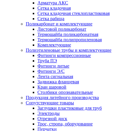
Арматура АКС
Сетка кладочная
Сетка кладочная стеклопластиковая
Сетка рабица
Поликарбонат и комплектующие
Листовой поликарбонат
Термошайба поликарбонатная
Термошайба полипропиленовая
Комплектующие
Полиэтиленовые трубы и комплектующие
Фитинги компрессионные
Труба ПЭ
Фитинги литые
Фитинги Э/С
Лента сигнальная
Задвижка фланцевая
Кран шаровой
Столбики опознавательные
Продукция литейного производства
Сопутствующие товары
Заглушки пластиковые для труб
Электроды
Отрезной диск
Трос, стропа, оборудование
Перчатки