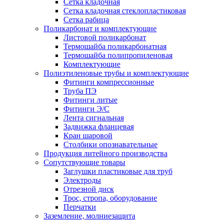
Сетка кладочная
Сетка кладочная стеклопластиковая
Сетка рабица
Поликарбонат и комплектующие
Листовой поликарбонат
Термошайба поликарбонатная
Термошайба полипропиленовая
Комплектующие
Полиэтиленовые трубы и комплектующие
Фитинги компрессионные
Труба ПЭ
Фитинги литые
Фитинги Э/С
Лента сигнальная
Задвижка фланцевая
Кран шаровой
Столбики опознавательные
Продукция литейного производства
Сопутствующие товары
Заглушки пластиковые для труб
Электроды
Отрезной диск
Трос, стропа, оборудование
Перчатки
Заземление, молниезащита