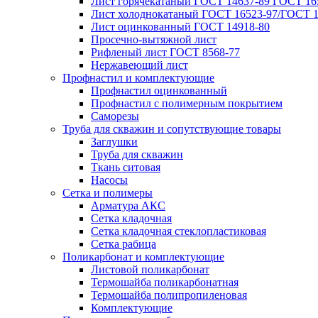
Лист горячекатаный ГОСТ 14637-89 ГОСТ 165
Лист холоднокатаный ГОСТ 16523-97/ГОСТ 1
Лист оцинкованный ГОСТ 14918-80
Просечно-вытяжной лист
Рифленый лист ГОСТ 8568-77
Нержавеющий лист
Профнастил и комплектующие
Профнастил оцинкованный
Профнастил с полимерным покрытием
Саморезы
Труба для скважин и сопутствующие товары
Заглушки
Труба для скважин
Ткань ситовая
Насосы
Сетка и полимеры
Арматура АКС
Сетка кладочная
Сетка кладочная стеклопластиковая
Сетка рабица
Поликарбонат и комплектующие
Листовой поликарбонат
Термошайба поликарбонатная
Термошайба полипропиленовая
Комплектующие