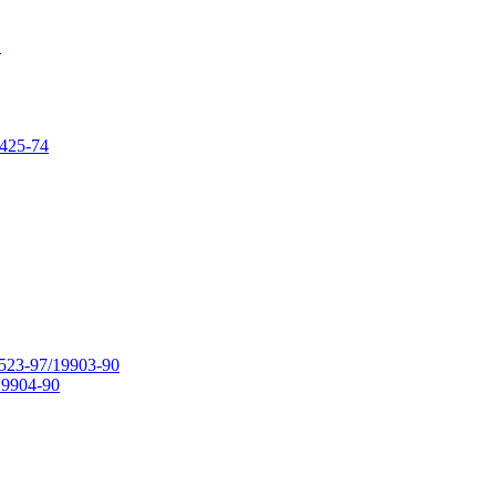
в
425-74
23-97/19903-90
9904-90