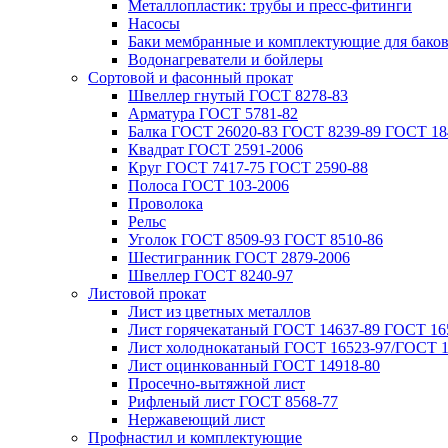
Металлопластик: трубы и пресс-фитинги
Насосы
Баки мембранные и комплектующие для бако
Водонагреватели и бойлеры
Сортовой и фасонный прокат
Швеллер гнутый ГОСТ 8278-83
Арматура ГОСТ 5781-82
Балка ГОСТ 26020-83 ГОСТ 8239-89 ГОСТ 18
Квадрат ГОСТ 2591-2006
Круг ГОСТ 7417-75 ГОСТ 2590-88
Полоса ГОСТ 103-2006
Проволока
Рельс
Уголок ГОСТ 8509-93 ГОСТ 8510-86
Шестигранник ГОСТ 2879-2006
Швеллер ГОСТ 8240-97
Листовой прокат
Лист из цветных металлов
Лист горячекатаный ГОСТ 14637-89 ГОСТ 165
Лист холоднокатаный ГОСТ 16523-97/ГОСТ 1
Лист оцинкованный ГОСТ 14918-80
Просечно-вытяжной лист
Рифленый лист ГОСТ 8568-77
Нержавеющий лист
Профнастил и комплектующие