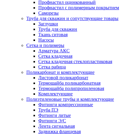
Профнастил оцинкованный
Профнастил с полимерным покрытием
Саморезы
Труба для скважин и сопутствующие товары
Заглушки
Труба для скважин
Ткань ситовая
Насосы
Сетка и полимеры
Арматура АКС
Сетка кладочная
Сетка кладочная стеклопластиковая
Сетка рабица
Поликарбонат и комплектующие
Листовой поликарбонат
Термошайба поликарбонатная
Термошайба полипропиленовая
Комплектующие
Полиэтиленовые трубы и комплектующие
Фитинги компрессионные
Труба ПЭ
Фитинги литые
Фитинги Э/С
Лента сигнальная
Задвижка фланцевая