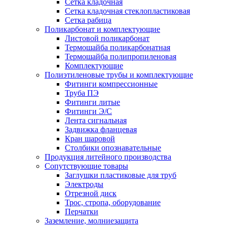
Сетка кладочная
Сетка кладочная стеклопластиковая
Сетка рабица
Поликарбонат и комплектующие
Листовой поликарбонат
Термошайба поликарбонатная
Термошайба полипропиленовая
Комплектующие
Полиэтиленовые трубы и комплектующие
Фитинги компрессионные
Труба ПЭ
Фитинги литые
Фитинги Э/С
Лента сигнальная
Задвижка фланцевая
Кран шаровой
Столбики опознавательные
Продукция литейного производства
Сопутствующие товары
Заглушки пластиковые для труб
Электроды
Отрезной диск
Трос, стропа, оборудование
Перчатки
Заземление, молниезащита