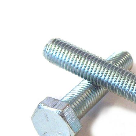
/
Метизы
/
Болты
/
Болт шестигр. М 8х25 оцинк.