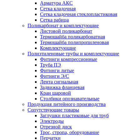
Арматура АКС
Сетка кладочная
Сетка кладочная стеклопластиковая
Сетка рабица
Поликарбонат и комплектующие
Листовой поликарбонат
Термошайба поликарбонатная
Термошайба полипропиленовая
Комплектующие
Полиэтиленовые трубы и комплектующие
Фитинги компрессионные
Труба ПЭ
Фитинги литые
Фитинги Э/С
Лента сигнальная
Задвижка фланцевая
Кран шаровой
Столбики опознавательные
Продукция литейного производства
Сопутствующие товары
Заглушки пластиковые для труб
Электроды
Отрезной диск
Трос, стропа, оборудование
Перчатки