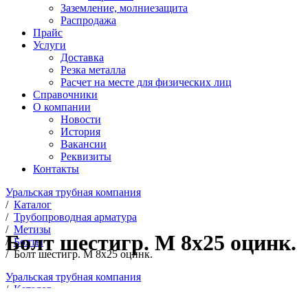
Заземление, молниезащита
Распродажа
Прайс
Услуги
Доставка
Резка металла
Расчет на месте для физических лиц
Справочники
О компании
Новости
История
Вакансии
Реквизиты
Контакты
Уральская трубная компания
/
Каталог
/
Трубопроводная арматура
/
Метизы
Болт шестигр. М 8х25 оцинк.
/
Болты
/
Болт шестигр. М 8х25 оцинк.
Уральская трубная компания
/
Каталог
/
Трубопроводная арматура