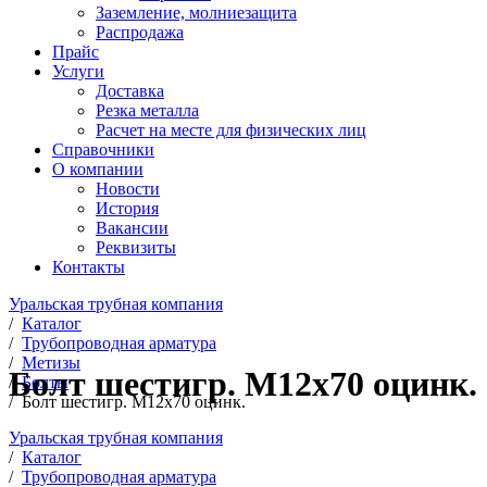
Заземление, молниезащита
Распродажа
Прайс
Услуги
Доставка
Резка металла
Расчет на месте для физических лиц
Справочники
О компании
Новости
История
Вакансии
Реквизиты
Контакты
Уральская трубная компания
/
Каталог
/
Трубопроводная арматура
/
Метизы
Болт шестигр. М12х70 оцинк.
/
Болты
/
Болт шестигр. М12х70 оцинк.
Уральская трубная компания
/
Каталог
/
Трубопроводная арматура