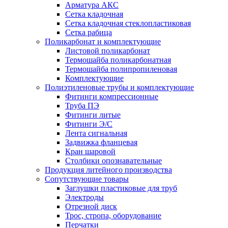
Арматура АКС
Сетка кладочная
Сетка кладочная стеклопластиковая
Сетка рабица
Поликарбонат и комплектующие
Листовой поликарбонат
Термошайба поликарбонатная
Термошайба полипропиленовая
Комплектующие
Полиэтиленовые трубы и комплектующие
Фитинги компрессионные
Труба ПЭ
Фитинги литые
Фитинги Э/С
Лента сигнальная
Задвижка фланцевая
Кран шаровой
Столбики опознавательные
Продукция литейного производства
Сопутствующие товары
Заглушки пластиковые для труб
Электроды
Отрезной диск
Трос, стропа, оборудование
Перчатки