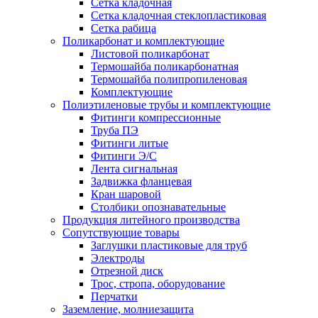
Сетка кладочная
Сетка кладочная стеклопластиковая
Сетка рабица
Поликарбонат и комплектующие
Листовой поликарбонат
Термошайба поликарбонатная
Термошайба полипропиленовая
Комплектующие
Полиэтиленовые трубы и комплектующие
Фитинги компрессионные
Труба ПЭ
Фитинги литые
Фитинги Э/С
Лента сигнальная
Задвижка фланцевая
Кран шаровой
Столбики опознавательные
Продукция литейного производства
Сопутствующие товары
Заглушки пластиковые для труб
Электроды
Отрезной диск
Трос, стропа, оборудование
Перчатки
Заземление, молниезащита