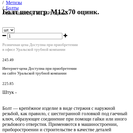
/
Метизы
/
Болты
Болт шестигр. М12х70 оцинк.
/
Болт шестигр. М12х70 оцинк.
Розничная цена
Доступна при приобретении
в офисе Уральской трубной компании
245.49
Интернет-цена
Доступна при приобретении
на сайте Уральской трубной компании
225.85
Штук -
Болт — крепёжное изделие в виде стержня с наружной
резьбой, как правило, с шестигранной головкой под гаечный
ключ, образующее соединение при помощи гайки или иного
резьбового отверстия. Применяются в машиностроении,
приборостроении и строительстве в качестве деталей