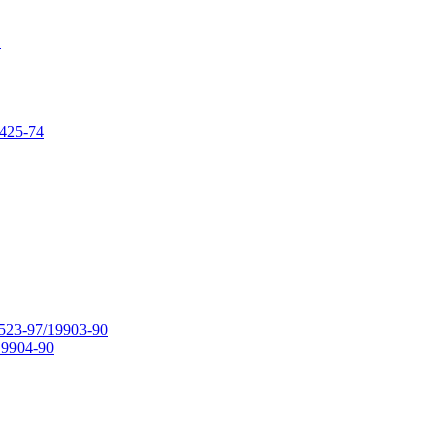
в
425-74
23-97/19903-90
9904-90