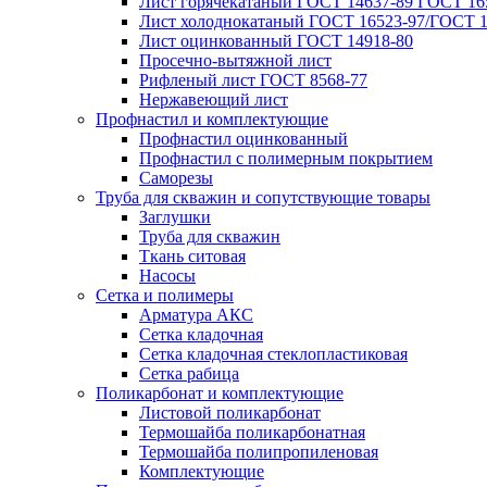
Лист горячекатаный ГОСТ 14637-89 ГОСТ 165
Лист холоднокатаный ГОСТ 16523-97/ГОСТ 1
Лист оцинкованный ГОСТ 14918-80
Просечно-вытяжной лист
Рифленый лист ГОСТ 8568-77
Нержавеющий лист
Профнастил и комплектующие
Профнастил оцинкованный
Профнастил с полимерным покрытием
Саморезы
Труба для скважин и сопутствующие товары
Заглушки
Труба для скважин
Ткань ситовая
Насосы
Сетка и полимеры
Арматура АКС
Сетка кладочная
Сетка кладочная стеклопластиковая
Сетка рабица
Поликарбонат и комплектующие
Листовой поликарбонат
Термошайба поликарбонатная
Термошайба полипропиленовая
Комплектующие