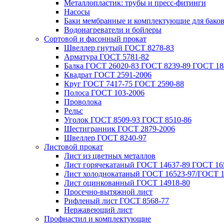
Металлопластик: трубы и пресс-фитинги
Насосы
Баки мембранные и комплектующие для бако
Водонагреватели и бойлеры
Сортовой и фасонный прокат
Швеллер гнутый ГОСТ 8278-83
Арматура ГОСТ 5781-82
Балка ГОСТ 26020-83 ГОСТ 8239-89 ГОСТ 18
Квадрат ГОСТ 2591-2006
Круг ГОСТ 7417-75 ГОСТ 2590-88
Полоса ГОСТ 103-2006
Проволока
Рельс
Уголок ГОСТ 8509-93 ГОСТ 8510-86
Шестигранник ГОСТ 2879-2006
Швеллер ГОСТ 8240-97
Листовой прокат
Лист из цветных металлов
Лист горячекатаный ГОСТ 14637-89 ГОСТ 165
Лист холоднокатаный ГОСТ 16523-97/ГОСТ 1
Лист оцинкованный ГОСТ 14918-80
Просечно-вытяжной лист
Рифленый лист ГОСТ 8568-77
Нержавеющий лист
Профнастил и комплектующие