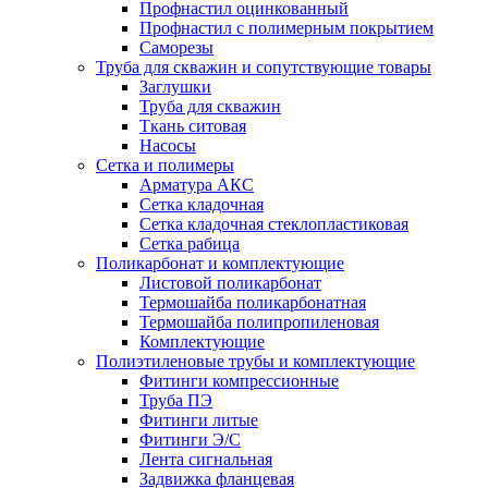
Профнастил оцинкованный
Профнастил с полимерным покрытием
Саморезы
Труба для скважин и сопутствующие товары
Заглушки
Труба для скважин
Ткань ситовая
Насосы
Сетка и полимеры
Арматура АКС
Сетка кладочная
Сетка кладочная стеклопластиковая
Сетка рабица
Поликарбонат и комплектующие
Листовой поликарбонат
Термошайба поликарбонатная
Термошайба полипропиленовая
Комплектующие
Полиэтиленовые трубы и комплектующие
Фитинги компрессионные
Труба ПЭ
Фитинги литые
Фитинги Э/С
Лента сигнальная
Задвижка фланцевая