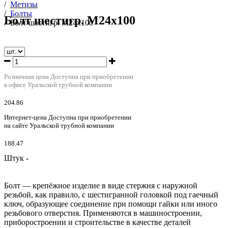
/
Метизы
/
Болты
Болт шестигр. М24х100
/
Болт шестигр. М24х100
Розничная цена
Доступна при приобретении
в офисе Уральской трубной компании
204.86
Интернет-цена
Доступна при приобретении
на сайте Уральской трубной компании
188.47
Штук -
Болт — крепёжное изделие в виде стержня с наружной
резьбой, как правило, с шестигранной головкой под гаечный
ключ, образующее соединение при помощи гайки или иного
резьбового отверстия. Применяются в машиностроении,
приборостроении и строительстве в качестве деталей