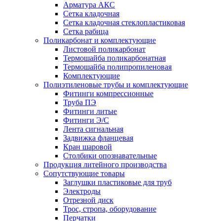
Арматура АКС
Сетка кладочная
Сетка кладочная стеклопластиковая
Сетка рабица
Поликарбонат и комплектующие
Листовой поликарбонат
Термошайба поликарбонатная
Термошайба полипропиленовая
Комплектующие
Полиэтиленовые трубы и комплектующие
Фитинги компрессионные
Труба ПЭ
Фитинги литые
Фитинги Э/С
Лента сигнальная
Задвижка фланцевая
Кран шаровой
Столбики опознавательные
Продукция литейного производства
Сопутствующие товары
Заглушки пластиковые для труб
Электроды
Отрезной диск
Трос, стропа, оборудование
Перчатки