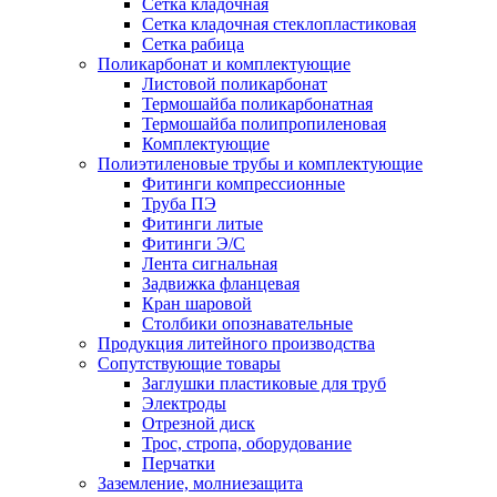
Сетка кладочная
Сетка кладочная стеклопластиковая
Сетка рабица
Поликарбонат и комплектующие
Листовой поликарбонат
Термошайба поликарбонатная
Термошайба полипропиленовая
Комплектующие
Полиэтиленовые трубы и комплектующие
Фитинги компрессионные
Труба ПЭ
Фитинги литые
Фитинги Э/С
Лента сигнальная
Задвижка фланцевая
Кран шаровой
Столбики опознавательные
Продукция литейного производства
Сопутствующие товары
Заглушки пластиковые для труб
Электроды
Отрезной диск
Трос, стропа, оборудование
Перчатки
Заземление, молниезащита