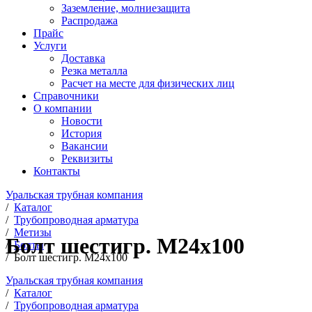
Заземление, молниезащита
Распродажа
Прайс
Услуги
Доставка
Резка металла
Расчет на месте для физических лиц
Справочники
О компании
Новости
История
Вакансии
Реквизиты
Контакты
Уральская трубная компания
/
Каталог
/
Трубопроводная арматура
/
Метизы
Болт шестигр. М24х100
/
Болты
/
Болт шестигр. М24х100
Уральская трубная компания
/
Каталог
/
Трубопроводная арматура