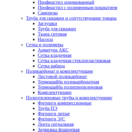
Профнастил оцинкованный
Профнастил с полимерным покрытием
Саморезы
Труба для скважин и сопутствующие товары
Заглушки
Труба для скважин
Ткань ситовая
Насосы
Сетка и полимеры
Арматура АКС
Сетка кладочная
Сетка кладочная стеклопластиковая
Сетка рабица
Поликарбонат и комплектующие
Листовой поликарбонат
Термошайба поликарбонатная
Термошайба полипропиленовая
Комплектующие
Полиэтиленовые трубы и комплектующие
Фитинги компрессионные
Труба ПЭ
Фитинги литые
Фитинги Э/С
Лента сигнальная
Задвижка фланцевая