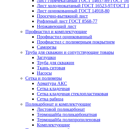
Лист горячекатаный ГОСТ 14637-89 ГОСТ 165
Лист холоднокатаный ГОСТ 16523-97/ГОСТ 1
Лист оцинкованный ГОСТ 14918-80
Просечно-вытяжной лист
Рифленый лист ГОСТ 8568-77
Нержавеющий лист
Профнастил и комплектующие
Профнастил оцинкованный
Профнастил с полимерным покрытием
Саморезы
Труба для скважин и сопутствующие товары
Заглушки
Труба для скважин
Ткань ситовая
Насосы
Сетка и полимеры
Арматура АКС
Сетка кладочная
Сетка кладочная стеклопластиковая
Сетка рабица
Поликарбонат и комплектующие
Листовой поликарбонат
Термошайба поликарбонатная
Термошайба полипропиленовая
Комплектующие