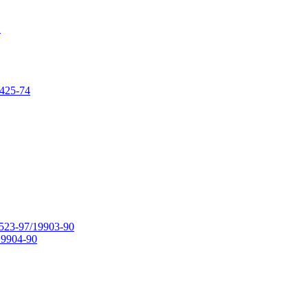
в
425-74
23-97/19903-90
9904-90