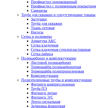
Профнастил оцинкованный
Профнастил с полимерным покрытием
Саморезы
Труба для скважин и сопутствующие товары
Заглушки
Труба для скважин
Ткань ситовая
Насосы
Сетка и полимеры
Арматура АКС
Сетка кладочная
Сетка кладочная стеклопластиковая
Сетка рабица
Поликарбонат и комплектующие
Листовой поликарбонат
Термошайба поликарбонатная
Термошайба полипропиленовая
Комплектующие
Полиэтиленовые трубы и комплектующие
Фитинги компрессионные
Труба ПЭ
Фитинги литые
Фитинги Э/С
Лента сигнальная
Задвижка фланцевая