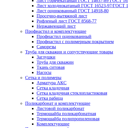
Лист горячекатаный ГОСТ 14637-89 ГОСТ 165
Лист холоднокатаный ГОСТ 16523-97/ГОСТ 1
Лист оцинкованный ГОСТ 14918-80
Просечно-вытяжной лист
Рифленый лист ГОСТ 8568-77
Нержавеющий лист
Профнастил и комплектующие
Профнастил оцинкованный
Профнастил с полимерным покрытием
Саморезы
Труба для скважин и сопутствующие товары
Заглушки
Труба для скважин
Ткань ситовая
Насосы
Сетка и полимеры
Арматура АКС
Сетка кладочная
Сетка кладочная стеклопластиковая
Сетка рабица
Поликарбонат и комплектующие
Листовой поликарбонат
Термошайба поликарбонатная
Термошайба полипропиленовая
Комплектующие