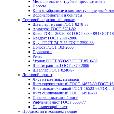
Металлопластик: трубы и пресс-фитинги
Насосы
Баки мембранные и комплектующие для бако
Водонагреватели и бойлеры
Сортовой и фасонный прокат
Швеллер гнутый ГОСТ 8278-83
Арматура ГОСТ 5781-82
Балка ГОСТ 26020-83 ГОСТ 8239-89 ГОСТ 18
Квадрат ГОСТ 2591-2006
Круг ГОСТ 7417-75 ГОСТ 2590-88
Полоса ГОСТ 103-2006
Проволока
Рельс
Уголок ГОСТ 8509-93 ГОСТ 8510-86
Шестигранник ГОСТ 2879-2006
Швеллер ГОСТ 8240-97
Листовой прокат
Лист из цветных металлов
Лист горячекатаный ГОСТ 14637-89 ГОСТ 165
Лист холоднокатаный ГОСТ 16523-97/ГОСТ 1
Лист оцинкованный ГОСТ 14918-80
Просечно-вытяжной лист
Рифленый лист ГОСТ 8568-77
Нержавеющий лист
Профнастил и комплектующие