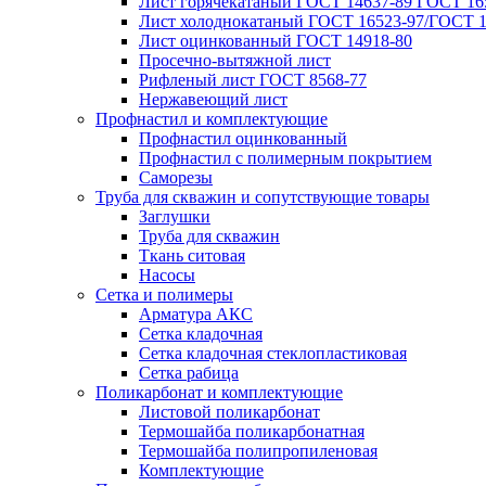
Лист горячекатаный ГОСТ 14637-89 ГОСТ 165
Лист холоднокатаный ГОСТ 16523-97/ГОСТ 1
Лист оцинкованный ГОСТ 14918-80
Просечно-вытяжной лист
Рифленый лист ГОСТ 8568-77
Нержавеющий лист
Профнастил и комплектующие
Профнастил оцинкованный
Профнастил с полимерным покрытием
Саморезы
Труба для скважин и сопутствующие товары
Заглушки
Труба для скважин
Ткань ситовая
Насосы
Сетка и полимеры
Арматура АКС
Сетка кладочная
Сетка кладочная стеклопластиковая
Сетка рабица
Поликарбонат и комплектующие
Листовой поликарбонат
Термошайба поликарбонатная
Термошайба полипропиленовая
Комплектующие