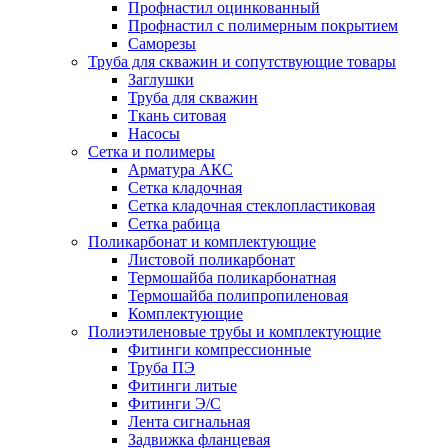
Профнастил оцинкованный
Профнастил с полимерным покрытием
Саморезы
Труба для скважин и сопутствующие товары
Заглушки
Труба для скважин
Ткань ситовая
Насосы
Сетка и полимеры
Арматура АКС
Сетка кладочная
Сетка кладочная стеклопластиковая
Сетка рабица
Поликарбонат и комплектующие
Листовой поликарбонат
Термошайба поликарбонатная
Термошайба полипропиленовая
Комплектующие
Полиэтиленовые трубы и комплектующие
Фитинги компрессионные
Труба ПЭ
Фитинги литые
Фитинги Э/С
Лента сигнальная
Задвижка фланцевая