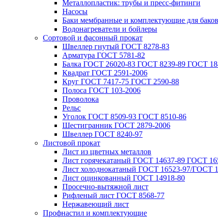
Металлопластик: трубы и пресс-фитинги
Насосы
Баки мембранные и комплектующие для бако
Водонагреватели и бойлеры
Сортовой и фасонный прокат
Швеллер гнутый ГОСТ 8278-83
Арматура ГОСТ 5781-82
Балка ГОСТ 26020-83 ГОСТ 8239-89 ГОСТ 18
Квадрат ГОСТ 2591-2006
Круг ГОСТ 7417-75 ГОСТ 2590-88
Полоса ГОСТ 103-2006
Проволока
Рельс
Уголок ГОСТ 8509-93 ГОСТ 8510-86
Шестигранник ГОСТ 2879-2006
Швеллер ГОСТ 8240-97
Листовой прокат
Лист из цветных металлов
Лист горячекатаный ГОСТ 14637-89 ГОСТ 165
Лист холоднокатаный ГОСТ 16523-97/ГОСТ 1
Лист оцинкованный ГОСТ 14918-80
Просечно-вытяжной лист
Рифленый лист ГОСТ 8568-77
Нержавеющий лист
Профнастил и комплектующие