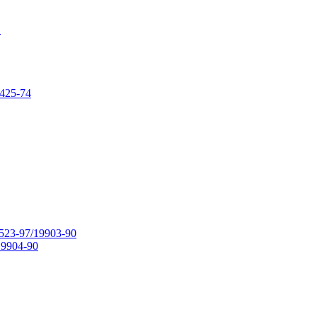
в
425-74
23-97/19903-90
9904-90