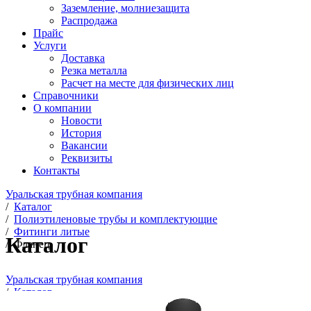
Заземление, молниезащита
Распродажа
Прайс
Услуги
Доставка
Резка металла
Расчет на месте для физических лиц
Справочники
О компании
Новости
История
Вакансии
Реквизиты
Контакты
Уральская трубная компания
/
Каталог
/
Полиэтиленовые трубы и комплектующие
/
Фитинги литые
Каталог
/
Фланец
Уральская трубная компания
/
Каталог
/
Полиэтиленовые трубы и комплектующие