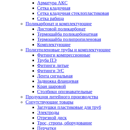
Арматура АКС
Сетка кладочная
Сетка кладочная стеклопластиковая
Сетка рабица
Поликарбонат и комплектующие
Листовой поликарбонат
Термошайба поликарбонатная
Термошайба полипропиленовая
Комплектующие
Полиэтиленовые трубы и комплектующие
Фитинги компрессионные
Труба ПЭ
Фитинги литые
Фитинги Э/С
Лента сигнальная
Задвижка фланцевая
Кран шаровой
Столбики опознавательные
Продукция литейного производства
Сопутствующие товары
Заглушки пластиковые для труб
Электроды
Отрезной диск
Трос, стропа, оборудование
Перчатки