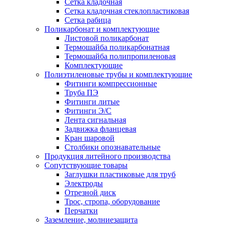
Сетка кладочная
Сетка кладочная стеклопластиковая
Сетка рабица
Поликарбонат и комплектующие
Листовой поликарбонат
Термошайба поликарбонатная
Термошайба полипропиленовая
Комплектующие
Полиэтиленовые трубы и комплектующие
Фитинги компрессионные
Труба ПЭ
Фитинги литые
Фитинги Э/С
Лента сигнальная
Задвижка фланцевая
Кран шаровой
Столбики опознавательные
Продукция литейного производства
Сопутствующие товары
Заглушки пластиковые для труб
Электроды
Отрезной диск
Трос, стропа, оборудование
Перчатки
Заземление, молниезащита