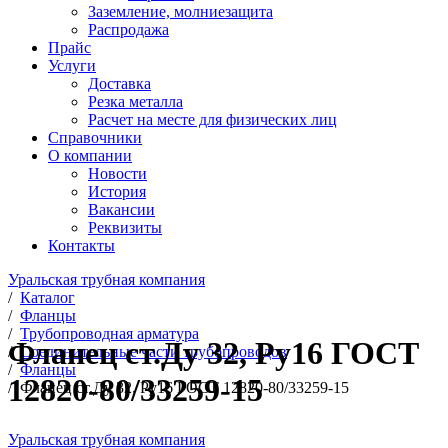
Заземление, молниезащита
Распродажа
Прайс
Услуги
Доставка
Резка металла
Расчет на месте для физических лиц
Справочники
О компании
Новости
История
Вакансии
Реквизиты
Контакты
Уральская трубная компания
/
Каталог
/
Фланцы
/
Трубопроводная арматура
Фланец ст.Ду 32, Ру16 ГОСТ
/
Соединительные части трубопроводов
/
Фланцы
12820-80/33259-15
/
Фланец ст.Ду 32, Ру16 ГОСТ 12820-80/33259-15
Уральская трубная компания