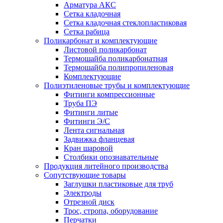
Арматура АКС
Сетка кладочная
Сетка кладочная стеклопластиковая
Сетка рабица
Поликарбонат и комплектующие
Листовой поликарбонат
Термошайба поликарбонатная
Термошайба полипропиленовая
Комплектующие
Полиэтиленовые трубы и комплектующие
Фитинги компрессионные
Труба ПЭ
Фитинги литые
Фитинги Э/С
Лента сигнальная
Задвижка фланцевая
Кран шаровой
Столбики опознавательные
Продукция литейного производства
Сопутствующие товары
Заглушки пластиковые для труб
Электроды
Отрезной диск
Трос, стропа, оборудование
Перчатки