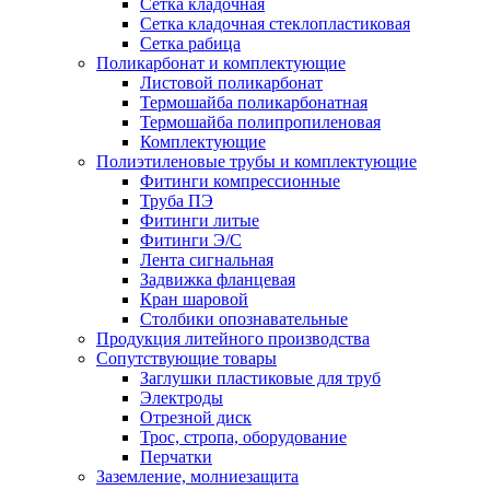
Сетка кладочная
Сетка кладочная стеклопластиковая
Сетка рабица
Поликарбонат и комплектующие
Листовой поликарбонат
Термошайба поликарбонатная
Термошайба полипропиленовая
Комплектующие
Полиэтиленовые трубы и комплектующие
Фитинги компрессионные
Труба ПЭ
Фитинги литые
Фитинги Э/С
Лента сигнальная
Задвижка фланцевая
Кран шаровой
Столбики опознавательные
Продукция литейного производства
Сопутствующие товары
Заглушки пластиковые для труб
Электроды
Отрезной диск
Трос, стропа, оборудование
Перчатки
Заземление, молниезащита