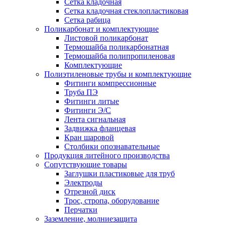
Сетка кладочная
Сетка кладочная стеклопластиковая
Сетка рабица
Поликарбонат и комплектующие
Листовой поликарбонат
Термошайба поликарбонатная
Термошайба полипропиленовая
Комплектующие
Полиэтиленовые трубы и комплектующие
Фитинги компрессионные
Труба ПЭ
Фитинги литые
Фитинги Э/С
Лента сигнальная
Задвижка фланцевая
Кран шаровой
Столбики опознавательные
Продукция литейного производства
Сопутствующие товары
Заглушки пластиковые для труб
Электроды
Отрезной диск
Трос, стропа, оборудование
Перчатки
Заземление, молниезащита