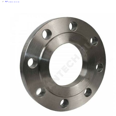
/
Каталог
/
Фланцы
/
Трубопроводная арматура
/
Соединительные части трубопроводов
/
Фланцы
/
Фланец ст.Ду100, Ру16 ГОСТ 12820-80/33259-15