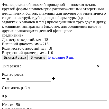
Фланец стальной плоский приварной — плоская деталь
круглой формы с равномерно расположенными отверстиями
для шпилек и болтов, служащая для прочного и герметичного
соединения труб, трубопроводной арматуры (кранов,
задвижек, клапанов и т.п.) присоединением труб друг к другу,
к машинам, аппаратам и ёмкостям, для соединения валов и
других вращающихся деталей (фланцевое
соединение).
Диаметр отверстий, мм - 18
Внешний диаметр, мм - 215
Количество отверстий, шт - .8
Внутренний диаметр, мм - 110
В корзине
0
шт.
Быстрый заказ
В корзину
Тип резки :
✕
Кол-во резов:
Стоимость работ
0 р.
Итого:
150