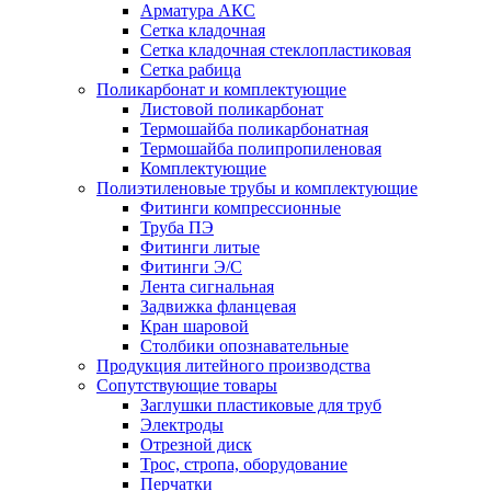
Арматура АКС
Сетка кладочная
Сетка кладочная стеклопластиковая
Сетка рабица
Поликарбонат и комплектующие
Листовой поликарбонат
Термошайба поликарбонатная
Термошайба полипропиленовая
Комплектующие
Полиэтиленовые трубы и комплектующие
Фитинги компрессионные
Труба ПЭ
Фитинги литые
Фитинги Э/С
Лента сигнальная
Задвижка фланцевая
Кран шаровой
Столбики опознавательные
Продукция литейного производства
Сопутствующие товары
Заглушки пластиковые для труб
Электроды
Отрезной диск
Трос, стропа, оборудование
Перчатки