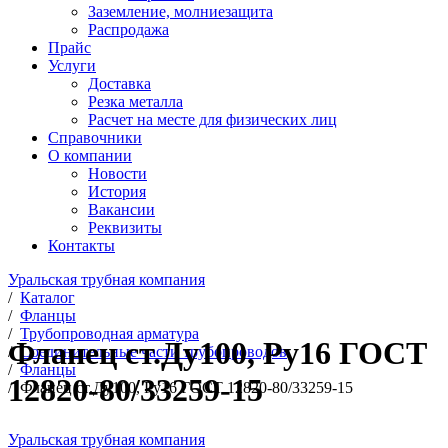
Заземление, молниезащита
Распродажа
Прайс
Услуги
Доставка
Резка металла
Расчет на месте для физических лиц
Справочники
О компании
Новости
История
Вакансии
Реквизиты
Контакты
Уральская трубная компания
/
Каталог
/
Фланцы
/
Трубопроводная арматура
Фланец ст.Ду100, Ру16 ГОСТ
/
Соединительные части трубопроводов
/
Фланцы
12820-80/33259-15
/
Фланец ст.Ду100, Ру16 ГОСТ 12820-80/33259-15
Уральская трубная компания