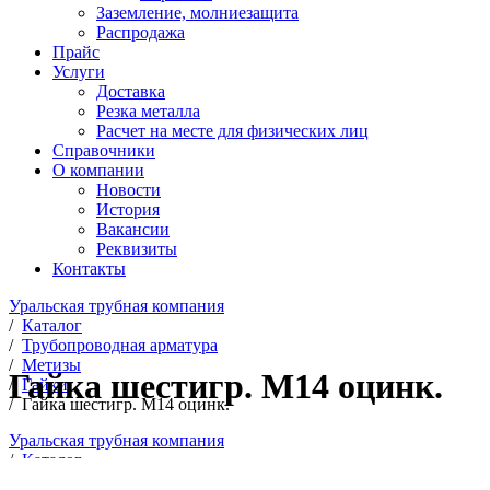
Заземление, молниезащита
Распродажа
Прайс
Услуги
Доставка
Резка металла
Расчет на месте для физических лиц
Справочники
О компании
Новости
История
Вакансии
Реквизиты
Контакты
Уральская трубная компания
/
Каталог
/
Трубопроводная арматура
/
Метизы
Гайка шестигр. М14 оцинк.
/
Гайки
/
Гайка шестигр. М14 оцинк.
Уральская трубная компания
/
Каталог
/
Трубопроводная арматура