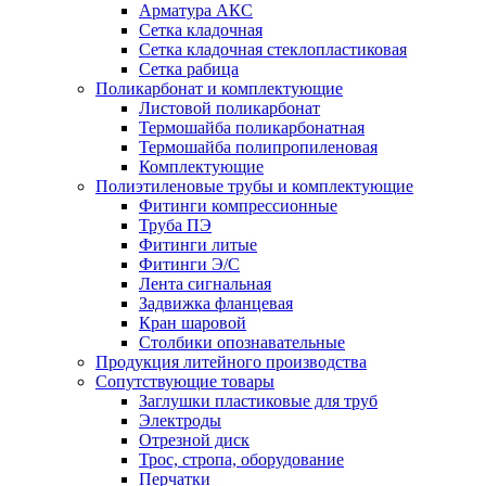
Арматура АКС
Сетка кладочная
Сетка кладочная стеклопластиковая
Сетка рабица
Поликарбонат и комплектующие
Листовой поликарбонат
Термошайба поликарбонатная
Термошайба полипропиленовая
Комплектующие
Полиэтиленовые трубы и комплектующие
Фитинги компрессионные
Труба ПЭ
Фитинги литые
Фитинги Э/С
Лента сигнальная
Задвижка фланцевая
Кран шаровой
Столбики опознавательные
Продукция литейного производства
Сопутствующие товары
Заглушки пластиковые для труб
Электроды
Отрезной диск
Трос, стропа, оборудование
Перчатки