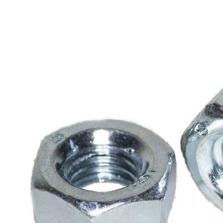
/
Метизы
/
Гайки
/
Гайка шестигр. М14 оцинк.