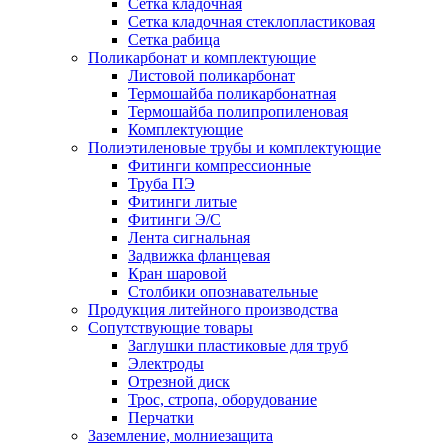
Сетка кладочная
Сетка кладочная стеклопластиковая
Сетка рабица
Поликарбонат и комплектующие
Листовой поликарбонат
Термошайба поликарбонатная
Термошайба полипропиленовая
Комплектующие
Полиэтиленовые трубы и комплектующие
Фитинги компрессионные
Труба ПЭ
Фитинги литые
Фитинги Э/С
Лента сигнальная
Задвижка фланцевая
Кран шаровой
Столбики опознавательные
Продукция литейного производства
Сопутствующие товары
Заглушки пластиковые для труб
Электроды
Отрезной диск
Трос, стропа, оборудование
Перчатки
Заземление, молниезащита