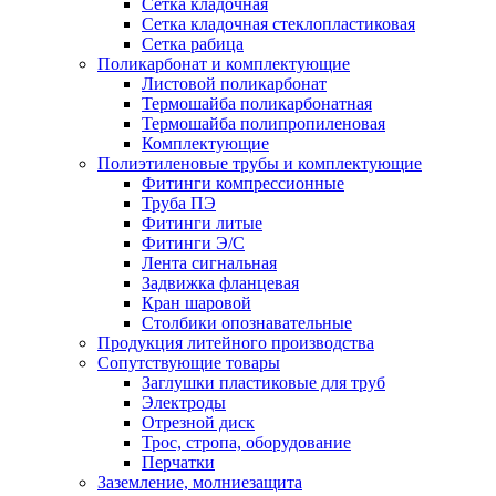
Сетка кладочная
Сетка кладочная стеклопластиковая
Сетка рабица
Поликарбонат и комплектующие
Листовой поликарбонат
Термошайба поликарбонатная
Термошайба полипропиленовая
Комплектующие
Полиэтиленовые трубы и комплектующие
Фитинги компрессионные
Труба ПЭ
Фитинги литые
Фитинги Э/С
Лента сигнальная
Задвижка фланцевая
Кран шаровой
Столбики опознавательные
Продукция литейного производства
Сопутствующие товары
Заглушки пластиковые для труб
Электроды
Отрезной диск
Трос, стропа, оборудование
Перчатки
Заземление, молниезащита