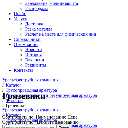
Заземление, молниезащита
Распродажа
Прайс
Услуги
Доставка
Резка металла
Расчет на месте для физических лиц
Справочники
О компании
Новости
История
Вакансии
Реквизиты
Контакты
Уральская трубная компания
/
Каталог
/
Трубопроводная арматура
Грязевики
/
Предохранительная и регулирующая арматура
/
Фильтры
/
Грязевики
Уральская трубная компания
/
Каталог
Сортировать по:
Наименованию
Цене
/
Трубопроводная арматура
Сортировать по:
Цене
Наименованию
/
Предохранительная и регулирующая арматура
Поиск