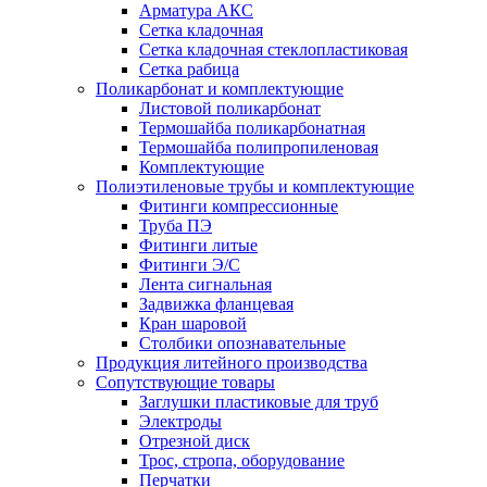
Арматура АКС
Сетка кладочная
Сетка кладочная стеклопластиковая
Сетка рабица
Поликарбонат и комплектующие
Листовой поликарбонат
Термошайба поликарбонатная
Термошайба полипропиленовая
Комплектующие
Полиэтиленовые трубы и комплектующие
Фитинги компрессионные
Труба ПЭ
Фитинги литые
Фитинги Э/С
Лента сигнальная
Задвижка фланцевая
Кран шаровой
Столбики опознавательные
Продукция литейного производства
Сопутствующие товары
Заглушки пластиковые для труб
Электроды
Отрезной диск
Трос, стропа, оборудование
Перчатки