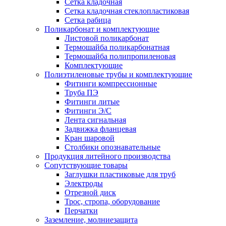
Сетка кладочная
Сетка кладочная стеклопластиковая
Сетка рабица
Поликарбонат и комплектующие
Листовой поликарбонат
Термошайба поликарбонатная
Термошайба полипропиленовая
Комплектующие
Полиэтиленовые трубы и комплектующие
Фитинги компрессионные
Труба ПЭ
Фитинги литые
Фитинги Э/С
Лента сигнальная
Задвижка фланцевая
Кран шаровой
Столбики опознавательные
Продукция литейного производства
Сопутствующие товары
Заглушки пластиковые для труб
Электроды
Отрезной диск
Трос, стропа, оборудование
Перчатки
Заземление, молниезащита