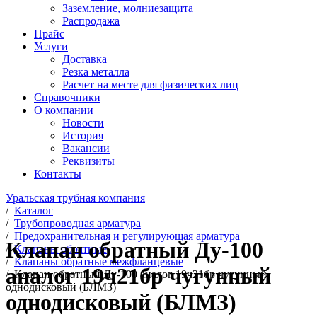
Заземление, молниезащита
Распродажа
Прайс
Услуги
Доставка
Резка металла
Расчет на месте для физических лиц
Справочники
О компании
Новости
История
Вакансии
Реквизиты
Контакты
Уральская трубная компания
/
Каталог
/
Трубопроводная арматура
/
Предохранительная и регулирующая арматура
Клапан обратный Ду-100
/
Клапаны обратные
/
Клапаны обратные межфланцевые
аналог 19ч21бр чугунный
/
Клапан обратный Ду-100 аналог 19ч21бр чугунный
однодисковый (БЛМЗ)
однодисковый (БЛМЗ)