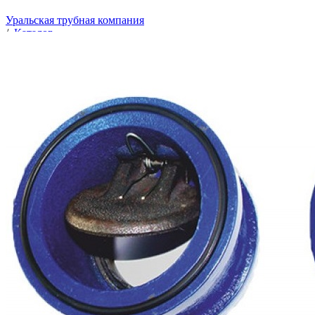
Уральская трубная компания
/
Каталог
/
Трубопроводная арматура
/
Предохранительная и регулирующая арматура
/
Клапаны обратные
/
Клапаны обратные межфланцевые
/
Клапан обратный Ду-100 аналог 19ч21бр чугунный
однодисковый (БЛМЗ)