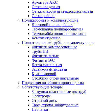
Арматура АКС
Сетка кладочная
Сетка кладочная стеклопластиковая
Сетка рабица
Поликарбонат и комплектующие
Листовой поликарбонат
Термошайба поликарбонатная
Термошайба полипропиленовая
Комплектующие
Полиэтиленовые трубы и комплектующие
Фитинги компрессионные
Труба ПЭ
Фитинги литые
Фитинги Э/С
Лента сигнальная
Задвижка фланцевая
Кран шаровой
Столбики опознавательные
Продукция литейного производства
Сопутствующие товары
Заглушки пластиковые для труб
Электроды
Отрезной диск
Трос, стропа, оборудование
Перчатки