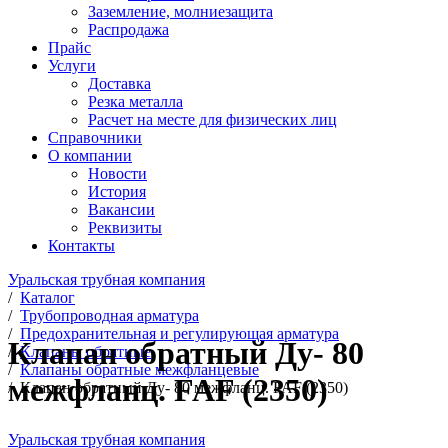
Заземление, молниезащита
Распродажа
Прайс
Услуги
Доставка
Резка металла
Расчет на месте для физических лиц
Справочники
О компании
Новости
История
Вакансии
Реквизиты
Контакты
Уральская трубная компания
/
Каталог
/
Трубопроводная арматура
/
Предохранительная и регулирующая арматура
Клапан обратный Ду- 80
/
Клапаны обратные
/
Клапаны обратные межфланцевые
межфланц. FAF (2350)
/
Клапан обратный Ду- 80 межфланц. FAF (2350)
Уральская трубная компания