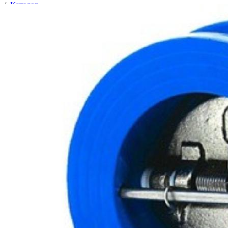
/
Каталог
/
Трубопроводная арматура
/
Предохранительная и регулирующая арматура
/
Клапаны обратные
/
Клапаны обратные межфланцевые
/
Клапан обратный Ду- 80 межфланц. FAF (2350)