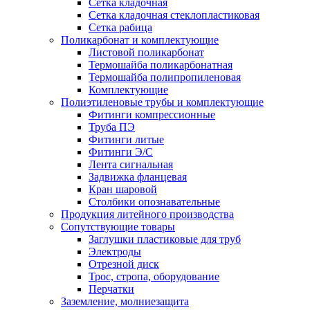
Сетка кладочная
Сетка кладочная стеклопластиковая
Сетка рабица
Поликарбонат и комплектующие
Листовой поликарбонат
Термошайба поликарбонатная
Термошайба полипропиленовая
Комплектующие
Полиэтиленовые трубы и комплектующие
Фитинги компрессионные
Труба ПЭ
Фитинги литые
Фитинги Э/С
Лента сигнальная
Задвижка фланцевая
Кран шаровой
Столбики опознавательные
Продукция литейного производства
Сопутствующие товары
Заглушки пластиковые для труб
Электроды
Отрезной диск
Трос, стропа, оборудование
Перчатки
Заземление, молниезащита