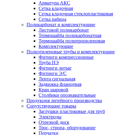
Арматура АКС
Сетка кладочная
Сетка кладочная стеклопластиковая
Сетка рабица
Поликарбонат и комплектующие
Листовой поликарбонат
Термошайба поликарбонатная
Термошайба полипропиленовая
Комплектующие
Полиэтиленовые трубы и комплектующие
Фитинги компрессионные
Труба ПЭ
Фитинги литые
Фитинги Э/С
Лента сигнальная
Задвижка фланцевая
Кран шаровой
Столбики опознавательные
Продукция литейного производства
Сопутствующие товары
Заглушки пластиковые для труб
Электроды
Отрезной диск
Трос, стропа, оборудование
Перчатки