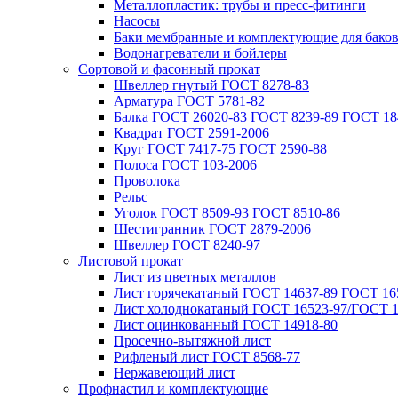
Металлопластик: трубы и пресс-фитинги
Насосы
Баки мембранные и комплектующие для бако
Водонагреватели и бойлеры
Сортовой и фасонный прокат
Швеллер гнутый ГОСТ 8278-83
Арматура ГОСТ 5781-82
Балка ГОСТ 26020-83 ГОСТ 8239-89 ГОСТ 18
Квадрат ГОСТ 2591-2006
Круг ГОСТ 7417-75 ГОСТ 2590-88
Полоса ГОСТ 103-2006
Проволока
Рельс
Уголок ГОСТ 8509-93 ГОСТ 8510-86
Шестигранник ГОСТ 2879-2006
Швеллер ГОСТ 8240-97
Листовой прокат
Лист из цветных металлов
Лист горячекатаный ГОСТ 14637-89 ГОСТ 165
Лист холоднокатаный ГОСТ 16523-97/ГОСТ 1
Лист оцинкованный ГОСТ 14918-80
Просечно-вытяжной лист
Рифленый лист ГОСТ 8568-77
Нержавеющий лист
Профнастил и комплектующие