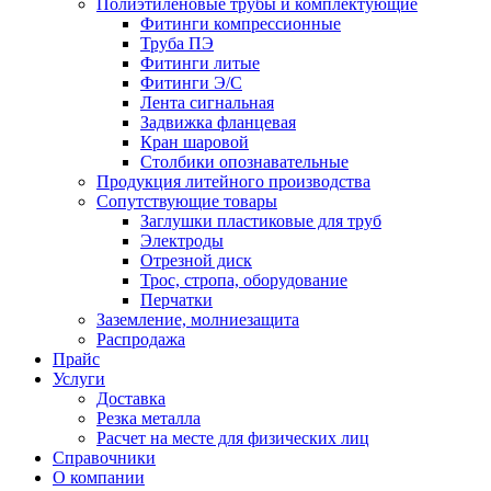
Полиэтиленовые трубы и комплектующие
Фитинги компрессионные
Труба ПЭ
Фитинги литые
Фитинги Э/С
Лента сигнальная
Задвижка фланцевая
Кран шаровой
Столбики опознавательные
Продукция литейного производства
Сопутствующие товары
Заглушки пластиковые для труб
Электроды
Отрезной диск
Трос, стропа, оборудование
Перчатки
Заземление, молниезащита
Распродажа
Прайс
Услуги
Доставка
Резка металла
Расчет на месте для физических лиц
Справочники
О компании