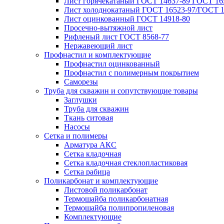
Лист горячекатаный ГОСТ 14637-89 ГОСТ 165
Лист холоднокатаный ГОСТ 16523-97/ГОСТ 1
Лист оцинкованный ГОСТ 14918-80
Просечно-вытяжной лист
Рифленый лист ГОСТ 8568-77
Нержавеющий лист
Профнастил и комплектующие
Профнастил оцинкованный
Профнастил с полимерным покрытием
Саморезы
Труба для скважин и сопутствующие товары
Заглушки
Труба для скважин
Ткань ситовая
Насосы
Сетка и полимеры
Арматура АКС
Сетка кладочная
Сетка кладочная стеклопластиковая
Сетка рабица
Поликарбонат и комплектующие
Листовой поликарбонат
Термошайба поликарбонатная
Термошайба полипропиленовая
Комплектующие