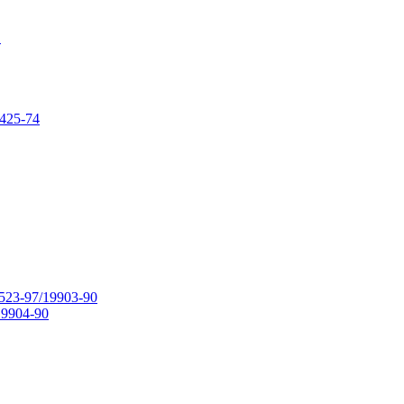
в
425-74
23-97/19903-90
9904-90