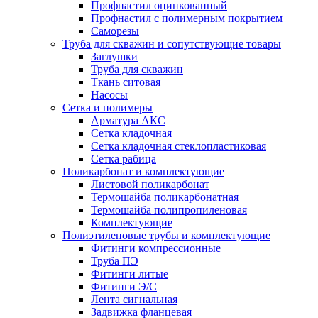
Профнастил оцинкованный
Профнастил с полимерным покрытием
Саморезы
Труба для скважин и сопутствующие товары
Заглушки
Труба для скважин
Ткань ситовая
Насосы
Сетка и полимеры
Арматура АКС
Сетка кладочная
Сетка кладочная стеклопластиковая
Сетка рабица
Поликарбонат и комплектующие
Листовой поликарбонат
Термошайба поликарбонатная
Термошайба полипропиленовая
Комплектующие
Полиэтиленовые трубы и комплектующие
Фитинги компрессионные
Труба ПЭ
Фитинги литые
Фитинги Э/С
Лента сигнальная
Задвижка фланцевая