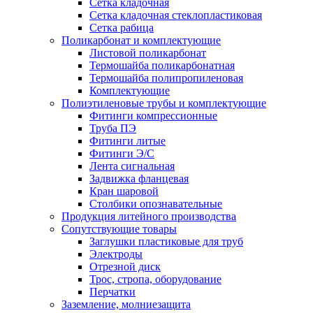
Сетка кладочная
Сетка кладочная стеклопластиковая
Сетка рабица
Поликарбонат и комплектующие
Листовой поликарбонат
Термошайба поликарбонатная
Термошайба полипропиленовая
Комплектующие
Полиэтиленовые трубы и комплектующие
Фитинги компрессионные
Труба ПЭ
Фитинги литые
Фитинги Э/С
Лента сигнальная
Задвижка фланцевая
Кран шаровой
Столбики опознавательные
Продукция литейного производства
Сопутствующие товары
Заглушки пластиковые для труб
Электроды
Отрезной диск
Трос, стропа, оборудование
Перчатки
Заземление, молниезащита