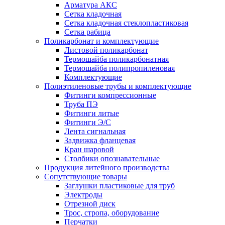
Арматура АКС
Сетка кладочная
Сетка кладочная стеклопластиковая
Сетка рабица
Поликарбонат и комплектующие
Листовой поликарбонат
Термошайба поликарбонатная
Термошайба полипропиленовая
Комплектующие
Полиэтиленовые трубы и комплектующие
Фитинги компрессионные
Труба ПЭ
Фитинги литые
Фитинги Э/С
Лента сигнальная
Задвижка фланцевая
Кран шаровой
Столбики опознавательные
Продукция литейного производства
Сопутствующие товары
Заглушки пластиковые для труб
Электроды
Отрезной диск
Трос, стропа, оборудование
Перчатки