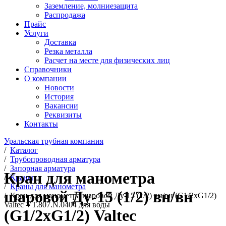
Заземление, молниезащита
Распродажа
Прайс
Услуги
Доставка
Резка металла
Расчет на месте для физических лиц
Справочники
О компании
Новости
История
Вакансии
Реквизиты
Контакты
Уральская трубная компания
/
Каталог
/
Трубопроводная арматура
/
Запорная арматура
Кран для манометра
/
Краны
/
Краны для манометра
шаровой Ду-15 (1/2) вн/вн
/
Кран для манометра шаровой Ду-15 (1/2) вн/вн (G1/2хG1/2)
Valtec VT.807.N.0404 для воды
(G1/2хG1/2) Valtec