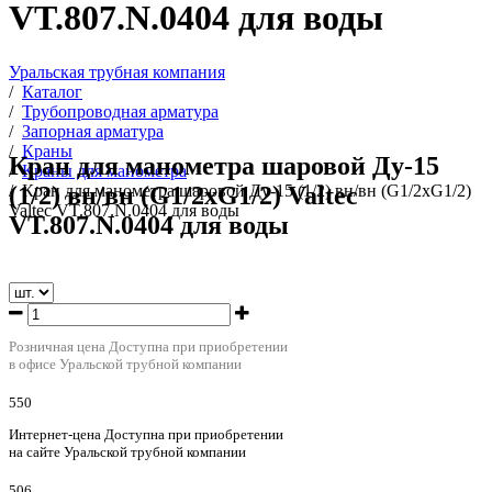
VT.807.N.0404 для воды
Уральская трубная компания
/
Каталог
/
Трубопроводная арматура
/
Запорная арматура
/
Краны
Кран для манометра шаровой Ду-15
/
Краны для манометра
(1/2) вн/вн (G1/2хG1/2) Valtec
/
Кран для манометра шаровой Ду-15 (1/2) вн/вн (G1/2хG1/2)
Valtec VT.807.N.0404 для воды
VT.807.N.0404 для воды
Розничная цена
Доступна при приобретении
в офисе Уральской трубной компании
550
Интернет-цена
Доступна при приобретении
на сайте Уральской трубной компании
506