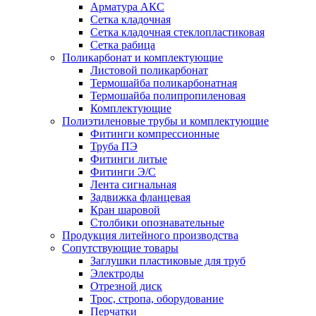
Арматура АКС
Сетка кладочная
Сетка кладочная стеклопластиковая
Сетка рабица
Поликарбонат и комплектующие
Листовой поликарбонат
Термошайба поликарбонатная
Термошайба полипропиленовая
Комплектующие
Полиэтиленовые трубы и комплектующие
Фитинги компрессионные
Труба ПЭ
Фитинги литые
Фитинги Э/С
Лента сигнальная
Задвижка фланцевая
Кран шаровой
Столбики опознавательные
Продукция литейного производства
Сопутствующие товары
Заглушки пластиковые для труб
Электроды
Отрезной диск
Трос, стропа, оборудование
Перчатки