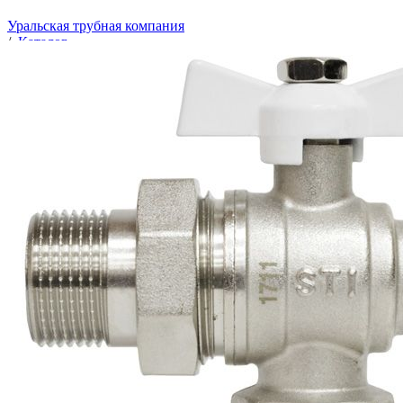
Уральская трубная компания
/
Каталог
/
Трубопроводная арматура
/
Запорная арматура
/
Краны
/
Краны шаровые латунные
/
Кран шаровой Ду-15 (1/2") угловой, с накидн. гайкой,
бабочка, STI