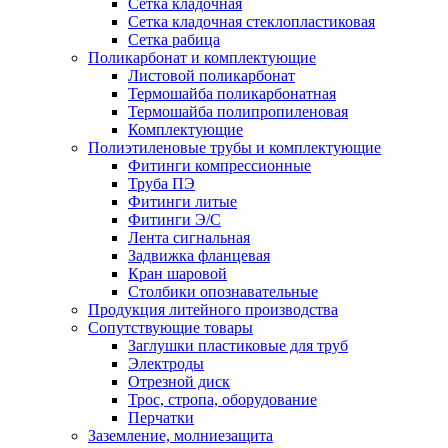
Сетка кладочная
Сетка кладочная стеклопластиковая
Сетка рабица
Поликарбонат и комплектующие
Листовой поликарбонат
Термошайба поликарбонатная
Термошайба полипропиленовая
Комплектующие
Полиэтиленовые трубы и комплектующие
Фитинги компрессионные
Труба ПЭ
Фитинги литые
Фитинги Э/С
Лента сигнальная
Задвижка фланцевая
Кран шаровой
Столбики опознавательные
Продукция литейного производства
Сопутствующие товары
Заглушки пластиковые для труб
Электроды
Отрезной диск
Трос, стропа, оборудование
Перчатки
Заземление, молниезащита