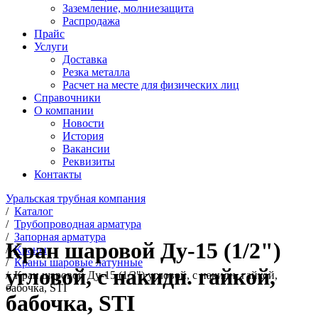
Заземление, молниезащита
Распродажа
Прайс
Услуги
Доставка
Резка металла
Расчет на месте для физических лиц
Справочники
О компании
Новости
История
Вакансии
Реквизиты
Контакты
Уральская трубная компания
/
Каталог
/
Трубопроводная арматура
/
Запорная арматура
Кран шаровой Ду-15 (1/2")
/
Краны
/
Краны шаровые латунные
угловой, с накидн. гайкой,
/
Кран шаровой Ду-15 (1/2") угловой, с накидн. гайкой,
бабочка, STI
бабочка, STI