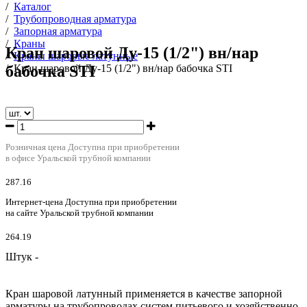
/
Каталог
/
Трубопроводная арматура
/
Запорная арматура
/
Краны
Кран шаровой Ду-15 (1/2") вн/нар
/
Краны шаровые латунные
бабочка STI
/
Кран шаровой Ду-15 (1/2") вн/нар бабочка STI
Розничная цена
Доступна при приобретении
в офисе Уральской трубной компании
287.16
Интернет-цена
Доступна при приобретении
на сайте Уральской трубной компании
264.19
Штук -
Кран шаровой латунный применяется в качестве запорной
арматуры на трубопроводах систем питьевого и хозяйственно-