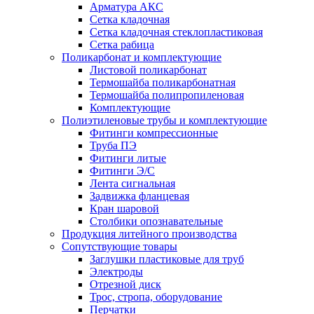
Арматура АКС
Сетка кладочная
Сетка кладочная стеклопластиковая
Сетка рабица
Поликарбонат и комплектующие
Листовой поликарбонат
Термошайба поликарбонатная
Термошайба полипропиленовая
Комплектующие
Полиэтиленовые трубы и комплектующие
Фитинги компрессионные
Труба ПЭ
Фитинги литые
Фитинги Э/С
Лента сигнальная
Задвижка фланцевая
Кран шаровой
Столбики опознавательные
Продукция литейного производства
Сопутствующие товары
Заглушки пластиковые для труб
Электроды
Отрезной диск
Трос, стропа, оборудование
Перчатки