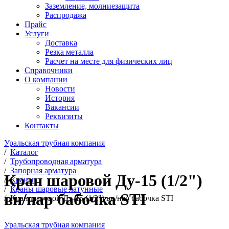
Заземление, молниезащита
Распродажа
Прайс
Услуги
Доставка
Резка металла
Расчет на месте для физических лиц
Справочники
О компании
Новости
История
Вакансии
Реквизиты
Контакты
Уральская трубная компания
/
Каталог
/
Трубопроводная арматура
/
Запорная арматура
Кран шаровой Ду-15 (1/2")
/
Краны
/
Краны шаровые латунные
вн/нар бабочка STI
/
Кран шаровой Ду-15 (1/2") вн/нар бабочка STI
Уральская трубная компания