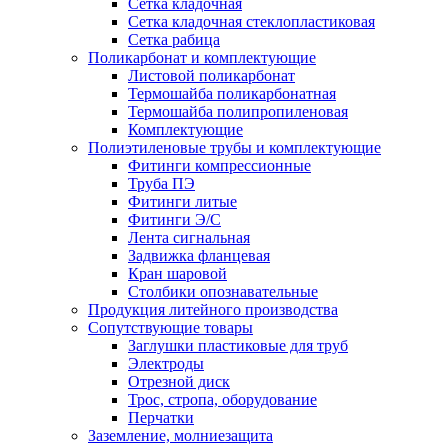
Сетка кладочная
Сетка кладочная стеклопластиковая
Сетка рабица
Поликарбонат и комплектующие
Листовой поликарбонат
Термошайба поликарбонатная
Термошайба полипропиленовая
Комплектующие
Полиэтиленовые трубы и комплектующие
Фитинги компрессионные
Труба ПЭ
Фитинги литые
Фитинги Э/С
Лента сигнальная
Задвижка фланцевая
Кран шаровой
Столбики опознавательные
Продукция литейного производства
Сопутствующие товары
Заглушки пластиковые для труб
Электроды
Отрезной диск
Трос, стропа, оборудование
Перчатки
Заземление, молниезащита