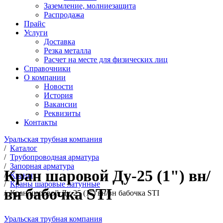
Заземление, молниезащита
Распродажа
Прайс
Услуги
Доставка
Резка металла
Расчет на месте для физических лиц
Справочники
О компании
Новости
История
Вакансии
Реквизиты
Контакты
Уральская трубная компания
/
Каталог
/
Трубопроводная арматура
/
Запорная арматура
Кран шаровой Ду-25 (1") вн/
/
Краны
/
Краны шаровые латунные
вн бабочка STI
/
Кран шаровой Ду-25 (1") вн/вн бабочка STI
Уральская трубная компания