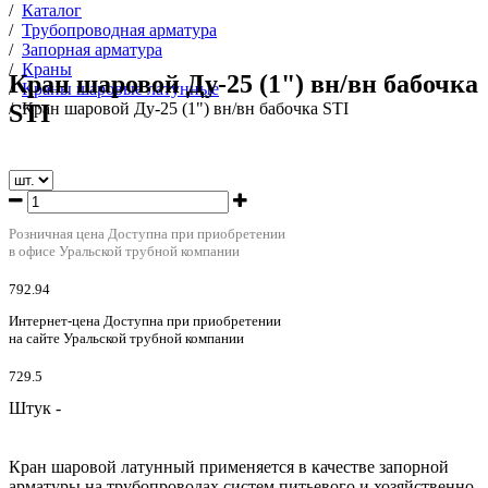
/
Каталог
/
Трубопроводная арматура
/
Запорная арматура
/
Краны
Кран шаровой Ду-25 (1") вн/вн бабочка
/
Краны шаровые латунные
STI
/
Кран шаровой Ду-25 (1") вн/вн бабочка STI
Розничная цена
Доступна при приобретении
в офисе Уральской трубной компании
792.94
Интернет-цена
Доступна при приобретении
на сайте Уральской трубной компании
729.5
Штук -
Кран шаровой латунный применяется в качестве запорной
арматуры на трубопроводах систем питьевого и хозяйственно-