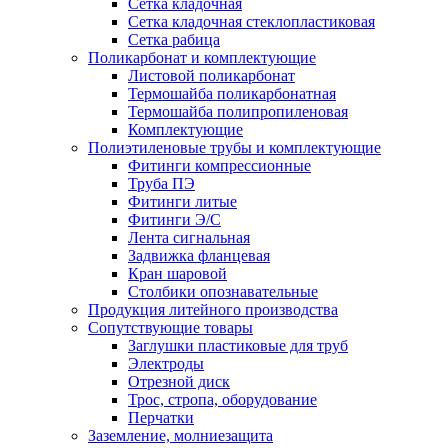
Сетка кладочная
Сетка кладочная стеклопластиковая
Сетка рабица
Поликарбонат и комплектующие
Листовой поликарбонат
Термошайба поликарбонатная
Термошайба полипропиленовая
Комплектующие
Полиэтиленовые трубы и комплектующие
Фитинги компрессионные
Труба ПЭ
Фитинги литые
Фитинги Э/С
Лента сигнальная
Задвижка фланцевая
Кран шаровой
Столбики опознавательные
Продукция литейного производства
Сопутствующие товары
Заглушки пластиковые для труб
Электроды
Отрезной диск
Трос, стропа, оборудование
Перчатки
Заземление, молниезащита