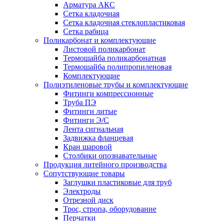
Арматура АКС
Сетка кладочная
Сетка кладочная стеклопластиковая
Сетка рабица
Поликарбонат и комплектующие
Листовой поликарбонат
Термошайба поликарбонатная
Термошайба полипропиленовая
Комплектующие
Полиэтиленовые трубы и комплектующие
Фитинги компрессионные
Труба ПЭ
Фитинги литые
Фитинги Э/С
Лента сигнальная
Задвижка фланцевая
Кран шаровой
Столбики опознавательные
Продукция литейного производства
Сопутствующие товары
Заглушки пластиковые для труб
Электроды
Отрезной диск
Трос, стропа, оборудование
Перчатки