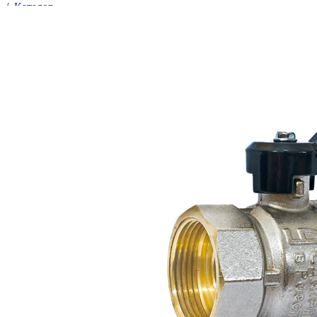
/
Каталог
/
Трубопроводная арматура
/
Запорная арматура
/
Краны
/
Краны шаровые латунные
/
Кран шаровой Ду-40 (1 1/2") вн/нар рычаг Pride LD