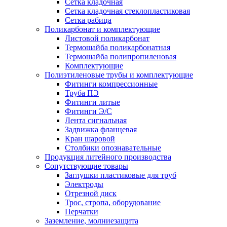
Сетка кладочная
Сетка кладочная стеклопластиковая
Сетка рабица
Поликарбонат и комплектующие
Листовой поликарбонат
Термошайба поликарбонатная
Термошайба полипропиленовая
Комплектующие
Полиэтиленовые трубы и комплектующие
Фитинги компрессионные
Труба ПЭ
Фитинги литые
Фитинги Э/С
Лента сигнальная
Задвижка фланцевая
Кран шаровой
Столбики опознавательные
Продукция литейного производства
Сопутствующие товары
Заглушки пластиковые для труб
Электроды
Отрезной диск
Трос, стропа, оборудование
Перчатки
Заземление, молниезащита