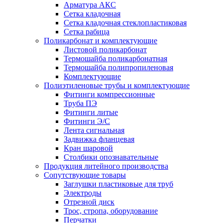
Арматура АКС
Сетка кладочная
Сетка кладочная стеклопластиковая
Сетка рабица
Поликарбонат и комплектующие
Листовой поликарбонат
Термошайба поликарбонатная
Термошайба полипропиленовая
Комплектующие
Полиэтиленовые трубы и комплектующие
Фитинги компрессионные
Труба ПЭ
Фитинги литые
Фитинги Э/С
Лента сигнальная
Задвижка фланцевая
Кран шаровой
Столбики опознавательные
Продукция литейного производства
Сопутствующие товары
Заглушки пластиковые для труб
Электроды
Отрезной диск
Трос, стропа, оборудование
Перчатки