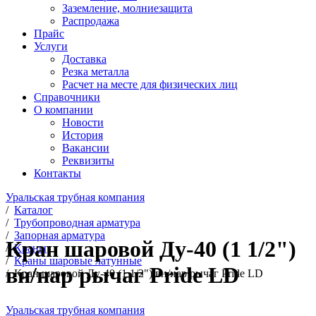
Заземление, молниезащита
Распродажа
Прайс
Услуги
Доставка
Резка металла
Расчет на месте для физических лиц
Справочники
О компании
Новости
История
Вакансии
Реквизиты
Контакты
Уральская трубная компания
/
Каталог
/
Трубопроводная арматура
/
Запорная арматура
Кран шаровой Ду-40 (1 1/2")
/
Краны
/
Краны шаровые латунные
вн/нар рычаг Pride LD
/
Кран шаровой Ду-40 (1 1/2") вн/нар рычаг Pride LD
Уральская трубная компания