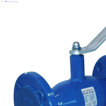
/
Каталог
/
Трубопроводная арматура
/
Запорная арматура
/
Краны
/
Краны шаровые стальные
/
Краны Темпер
/
Кран шаровой фланц. Ду- 25 Ру 40 TEMPER /28320025/