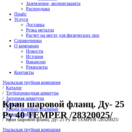
Заземление, молниезащита
Распродажа
Прайс
Услуги
Доставка
Резка металла
Расчет на месте для физических лиц
Справочники
О компании
Новости
История
Вакансии
Реквизиты
Контакты
Уральская трубная компания
/
Каталог
/
Трубопроводная арматура
/
Запорная арматура
Кран шаровой фланц. Ду- 25
/
Краны
/
Краны шаровые стальные
Ру 40 TEMPER /28320025/
/
Краны Темпер
/
Кран шаровой фланц. Ду- 25 Ру 40 TEMPER /28320025/
Уральская трубная компания