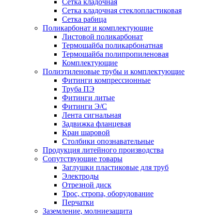
Сетка кладочная
Сетка кладочная стеклопластиковая
Сетка рабица
Поликарбонат и комплектующие
Листовой поликарбонат
Термошайба поликарбонатная
Термошайба полипропиленовая
Комплектующие
Полиэтиленовые трубы и комплектующие
Фитинги компрессионные
Труба ПЭ
Фитинги литые
Фитинги Э/С
Лента сигнальная
Задвижка фланцевая
Кран шаровой
Столбики опознавательные
Продукция литейного производства
Сопутствующие товары
Заглушки пластиковые для труб
Электроды
Отрезной диск
Трос, стропа, оборудование
Перчатки
Заземление, молниезащита