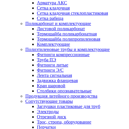
Арматура АКС
Сетка кладочная
Сетка кладочная стеклопластиковая
Сетка рабица
Поликарбонат и комплектующие
Листовой поликарбонат
Термошайба поликарбонатная
Термошайба полипропиленовая
Комплектующие
Полиэтиленовые трубы и комплектующие
Фитинги компрессионные
Труба ПЭ
Фитинги литые
Фитинги Э/С
Лента сигнальная
Задвижка фланцевая
Кран шаровой
Столбики опознавательные
Продукция литейного производства
Сопутствующие товары
Заглушки пластиковые для труб
Электроды
Отрезной диск
Трос, стропа, оборудование
Перчатки