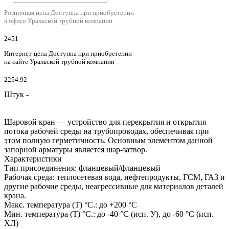
Розничная цена
Доступна при приобретении
в офисе Уральской трубной компании
2451
Интернет-цена
Доступна при приобретении
на сайте Уральской трубной компании
2254.92
Штук -
Шаровой кран — устройство для перекрытия и открытия
потока рабочей среды на трубопроводах, обеспечивая при
этом полную герметичность. Основным элементом данной
запорной арматуры является шар-затвор.
Характеристики
Тип присоединения: фланцевый/фланцевый
Рабочая среда: теплосетевая вода, нефтепродукты, ГСМ, ГАЗ и
другие рабочие среды, неагрессивные для материалов деталей
крана.
Макс. температура (Т) °С.: до +200 °С
Мин. температура (Т) °С.: до -40 °С (исп. У), до -60 °С (исп.
ХЛ)