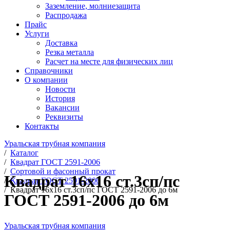
Заземление, молниезащита
Распродажа
Прайс
Услуги
Доставка
Резка металла
Расчет на месте для физических лиц
Справочники
О компании
Новости
История
Вакансии
Реквизиты
Контакты
Уральская трубная компания
/
Каталог
/
Квадрат ГОСТ 2591-2006
/
Сортовой и фасонный прокат
Квадрат 16х16 ст.3сп/пс
/
Квадрат ГОСТ 2591-2006
/
Квадрат 16х16 ст.3сп/пс ГОСТ 2591-2006 до 6м
ГОСТ 2591-2006 до 6м
Уральская трубная компания