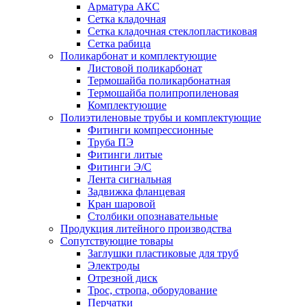
Арматура АКС
Сетка кладочная
Сетка кладочная стеклопластиковая
Сетка рабица
Поликарбонат и комплектующие
Листовой поликарбонат
Термошайба поликарбонатная
Термошайба полипропиленовая
Комплектующие
Полиэтиленовые трубы и комплектующие
Фитинги компрессионные
Труба ПЭ
Фитинги литые
Фитинги Э/С
Лента сигнальная
Задвижка фланцевая
Кран шаровой
Столбики опознавательные
Продукция литейного производства
Сопутствующие товары
Заглушки пластиковые для труб
Электроды
Отрезной диск
Трос, стропа, оборудование
Перчатки