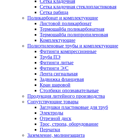
Сетка кладочная
Сетка кладочная стеклопластиковая
Сетка рабица
Поликарбонат и комплектующие
Листовой поликарбонат
Термошайба поликарбонатная
Термошайба полипропиленовая
Комплектующие
Полиэтиленовые трубы и комплектующие
Фитинги компрессионные
Труба ПЭ
Фитинги литые
Фитинги Э/С
Лента сигнальная
Задвижка фланцевая
Кран шаровой
Столбики опознавательные
Продукция литейного производства
Сопутствующие товары
Заглушки пластиковые для труб
Электроды
Отрезной диск
Трос, стропа, оборудование
Перчатки
Заземление, молниезащита