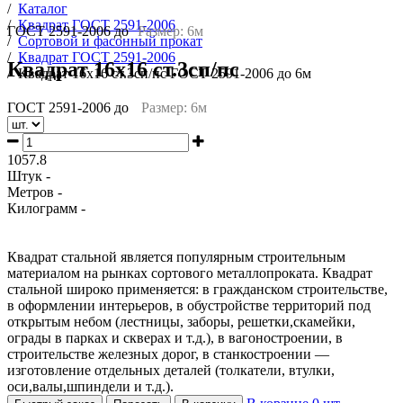
/
Каталог
/
Квадрат ГОСТ 2591-2006
ГОСТ 2591-2006 до
Размер: 6м
/
Сортовой и фасонный прокат
/
Квадрат ГОСТ 2591-2006
Квадрат 16х16 ст.3сп/пс
/
Квадрат 16х16 ст.3сп/пс ГОСТ 2591-2006 до 6м
ГОСТ 2591-2006 до
Размер: 6м
1057.8
Штук -
Метров -
Килограмм -
Квадрат стальной является популярным строительным
материалом на рынках сортового металлопроката. Квадрат
стальной широко применяется: в гражданском строительстве,
в оформлении интерьеров, в обустройстве территорий под
открытым небом (лестницы, заборы, решетки,скамейки,
ограды в парках и скверах и т.д.), в вагоностроении, в
строительстве железных дорог, в станкостроении —
изготовление отдельных деталей (толкатели, втулки,
оси,валы,шпиндели и т.д.).