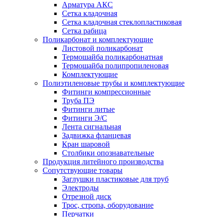
Арматура АКС
Сетка кладочная
Сетка кладочная стеклопластиковая
Сетка рабица
Поликарбонат и комплектующие
Листовой поликарбонат
Термошайба поликарбонатная
Термошайба полипропиленовая
Комплектующие
Полиэтиленовые трубы и комплектующие
Фитинги компрессионные
Труба ПЭ
Фитинги литые
Фитинги Э/С
Лента сигнальная
Задвижка фланцевая
Кран шаровой
Столбики опознавательные
Продукция литейного производства
Сопутствующие товары
Заглушки пластиковые для труб
Электроды
Отрезной диск
Трос, стропа, оборудование
Перчатки