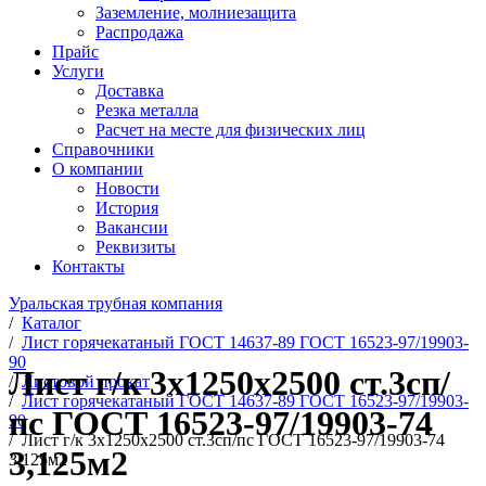
Заземление, молниезащита
Распродажа
Прайс
Услуги
Доставка
Резка металла
Расчет на месте для физических лиц
Справочники
О компании
Новости
История
Вакансии
Реквизиты
Контакты
Уральская трубная компания
/
Каталог
/
Лист горячекатаный ГОСТ 14637-89 ГОСТ 16523-97/19903-
90
Лист г/к 3х1250х2500 ст.3сп/
/
Листовой прокат
/
Лист горячекатаный ГОСТ 14637-89 ГОСТ 16523-97/19903-
пс ГОСТ 16523-97/19903-74
90
/
Лист г/к 3х1250х2500 ст.3сп/пс ГОСТ 16523-97/19903-74
3,125м2
3,125м2