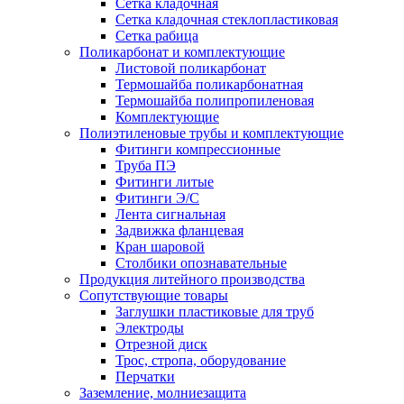
Сетка кладочная
Сетка кладочная стеклопластиковая
Сетка рабица
Поликарбонат и комплектующие
Листовой поликарбонат
Термошайба поликарбонатная
Термошайба полипропиленовая
Комплектующие
Полиэтиленовые трубы и комплектующие
Фитинги компрессионные
Труба ПЭ
Фитинги литые
Фитинги Э/С
Лента сигнальная
Задвижка фланцевая
Кран шаровой
Столбики опознавательные
Продукция литейного производства
Сопутствующие товары
Заглушки пластиковые для труб
Электроды
Отрезной диск
Трос, стропа, оборудование
Перчатки
Заземление, молниезащита