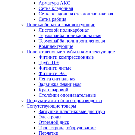
Арматура АКС
Сетка кладочная
Сетка кладочная стеклопластиковая
Сетка рабица
Поликарбонат и комплектующие
Листовой поликарбонат
Термошайба поликарбонатная
Термошайба полипропиленовая
Комплектующие
Полиэтиленовые трубы и комплектующие
Фитинги компрессионные
Труба ПЭ
Фитинги литые
Фитинги Э/С
Лента сигнальная
Задвижка фланцевая
Кран шаровой
Столбики опознавательные
Продукция литейного производства
Сопутствующие товары
Заглушки пластиковые для труб
Электроды
Отрезной диск
Трос, стропа, оборудование
Перчатки