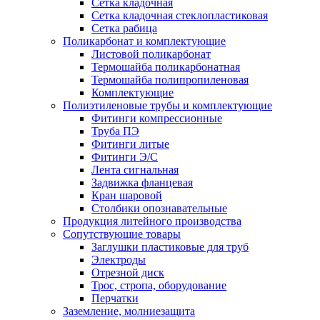
Сетка кладочная
Сетка кладочная стеклопластиковая
Сетка рабица
Поликарбонат и комплектующие
Листовой поликарбонат
Термошайба поликарбонатная
Термошайба полипропиленовая
Комплектующие
Полиэтиленовые трубы и комплектующие
Фитинги компрессионные
Труба ПЭ
Фитинги литые
Фитинги Э/С
Лента сигнальная
Задвижка фланцевая
Кран шаровой
Столбики опознавательные
Продукция литейного производства
Сопутствующие товары
Заглушки пластиковые для труб
Электроды
Отрезной диск
Трос, стропа, оборудование
Перчатки
Заземление, молниезащита