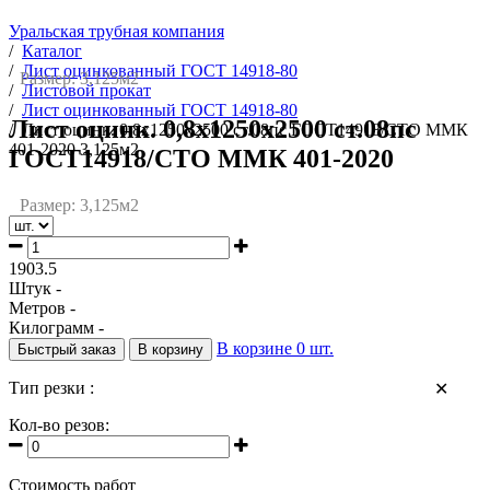
Уральская трубная компания
/
Каталог
/
Лист оцинкованный ГОСТ 14918-80
Размер: 3,125м2
/
Листовой прокат
/
Лист оцинкованный ГОСТ 14918-80
Лист оцинк. 0,8х1250х2500 ст.08пс
/
Лист оцинк. 0,8х1250х2500 ст.08пс ГОСТ14918/СТО ММК
401-2020 3,125м2
ГОСТ14918/СТО ММК 401-2020
Размер: 3,125м2
1903.5
Штук -
Метров -
Килограмм -
В корзине
0
шт.
Быстрый заказ
В корзину
Тип резки :
✕
Кол-во резов:
Стоимость работ