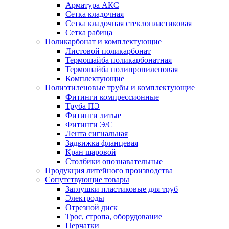
Арматура АКС
Сетка кладочная
Сетка кладочная стеклопластиковая
Сетка рабица
Поликарбонат и комплектующие
Листовой поликарбонат
Термошайба поликарбонатная
Термошайба полипропиленовая
Комплектующие
Полиэтиленовые трубы и комплектующие
Фитинги компрессионные
Труба ПЭ
Фитинги литые
Фитинги Э/С
Лента сигнальная
Задвижка фланцевая
Кран шаровой
Столбики опознавательные
Продукция литейного производства
Сопутствующие товары
Заглушки пластиковые для труб
Электроды
Отрезной диск
Трос, стропа, оборудование
Перчатки