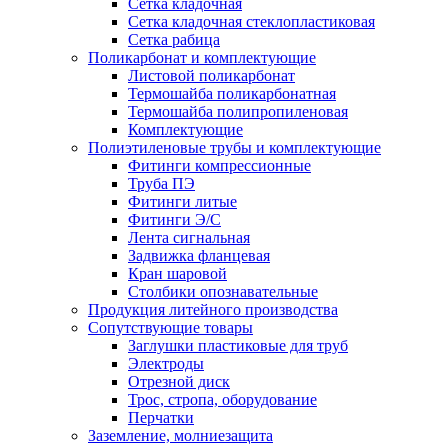
Сетка кладочная
Сетка кладочная стеклопластиковая
Сетка рабица
Поликарбонат и комплектующие
Листовой поликарбонат
Термошайба поликарбонатная
Термошайба полипропиленовая
Комплектующие
Полиэтиленовые трубы и комплектующие
Фитинги компрессионные
Труба ПЭ
Фитинги литые
Фитинги Э/С
Лента сигнальная
Задвижка фланцевая
Кран шаровой
Столбики опознавательные
Продукция литейного производства
Сопутствующие товары
Заглушки пластиковые для труб
Электроды
Отрезной диск
Трос, стропа, оборудование
Перчатки
Заземление, молниезащита