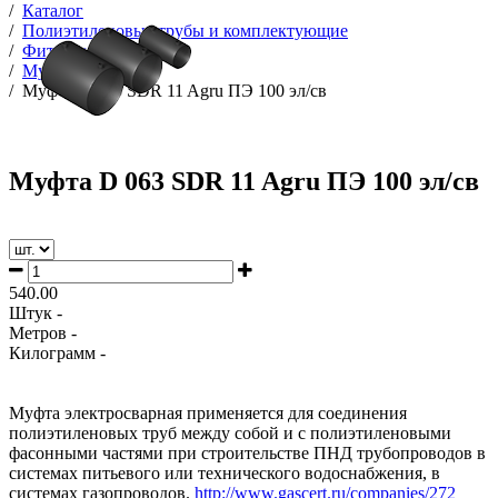
/
Каталог
/
Полиэтиленовые трубы и комплектующие
/
Фитинги Э/С
/
Муфты ПЭ эл/св
/
Муфта D 063 SDR 11 Agru ПЭ 100 эл/св
Муфта D 063 SDR 11 Agru ПЭ 100 эл/св
540.00
Штук -
Метров -
Килограмм -
Муфта электросварная применяется для соединения
полиэтиленовых труб между собой и с полиэтиленовыми
фасонными частями при строительстве ПНД трубопроводов в
системах питьевого или технического водоснабжения, в
системах газопроводов.
http://www.gascert.ru/companies/272