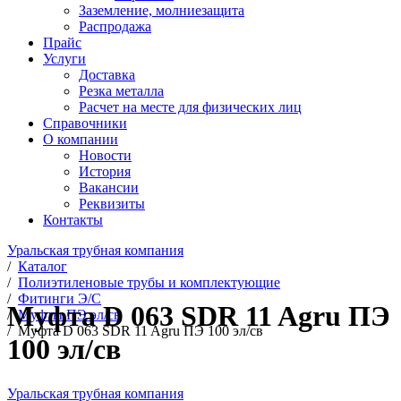
Заземление, молниезащита
Распродажа
Прайс
Услуги
Доставка
Резка металла
Расчет на месте для физических лиц
Справочники
О компании
Новости
История
Вакансии
Реквизиты
Контакты
Уральская трубная компания
/
Каталог
/
Полиэтиленовые трубы и комплектующие
/
Фитинги Э/С
Муфта D 063 SDR 11 Agru ПЭ
/
Муфты ПЭ эл/св
/
Муфта D 063 SDR 11 Agru ПЭ 100 эл/св
100 эл/св
Уральская трубная компания