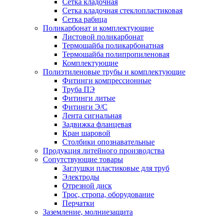
Сетка кладочная
Сетка кладочная стеклопластиковая
Сетка рабица
Поликарбонат и комплектующие
Листовой поликарбонат
Термошайба поликарбонатная
Термошайба полипропиленовая
Комплектующие
Полиэтиленовые трубы и комплектующие
Фитинги компрессионные
Труба ПЭ
Фитинги литые
Фитинги Э/С
Лента сигнальная
Задвижка фланцевая
Кран шаровой
Столбики опознавательные
Продукция литейного производства
Сопутствующие товары
Заглушки пластиковые для труб
Электроды
Отрезной диск
Трос, стропа, оборудование
Перчатки
Заземление, молниезащита