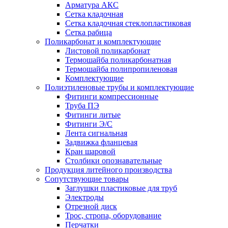
Арматура АКС
Сетка кладочная
Сетка кладочная стеклопластиковая
Сетка рабица
Поликарбонат и комплектующие
Листовой поликарбонат
Термошайба поликарбонатная
Термошайба полипропиленовая
Комплектующие
Полиэтиленовые трубы и комплектующие
Фитинги компрессионные
Труба ПЭ
Фитинги литые
Фитинги Э/С
Лента сигнальная
Задвижка фланцевая
Кран шаровой
Столбики опознавательные
Продукция литейного производства
Сопутствующие товары
Заглушки пластиковые для труб
Электроды
Отрезной диск
Трос, стропа, оборудование
Перчатки