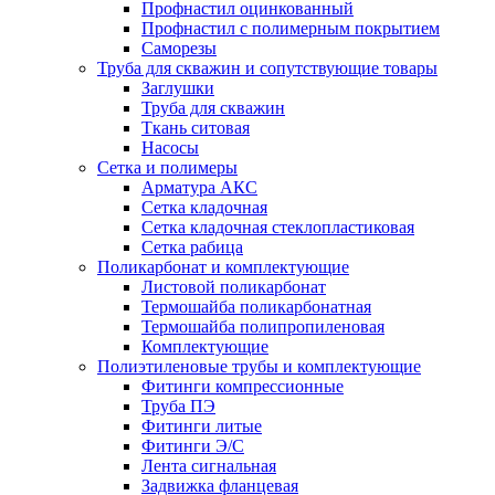
Профнастил оцинкованный
Профнастил с полимерным покрытием
Саморезы
Труба для скважин и сопутствующие товары
Заглушки
Труба для скважин
Ткань ситовая
Насосы
Сетка и полимеры
Арматура АКС
Сетка кладочная
Сетка кладочная стеклопластиковая
Сетка рабица
Поликарбонат и комплектующие
Листовой поликарбонат
Термошайба поликарбонатная
Термошайба полипропиленовая
Комплектующие
Полиэтиленовые трубы и комплектующие
Фитинги компрессионные
Труба ПЭ
Фитинги литые
Фитинги Э/С
Лента сигнальная
Задвижка фланцевая