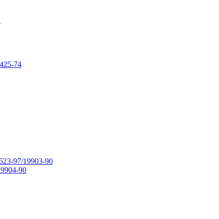
в
425-74
23-97/19903-90
9904-90