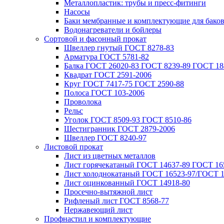
Металлопластик: трубы и пресс-фитинги
Насосы
Баки мембранные и комплектующие для бако
Водонагреватели и бойлеры
Сортовой и фасонный прокат
Швеллер гнутый ГОСТ 8278-83
Арматура ГОСТ 5781-82
Балка ГОСТ 26020-83 ГОСТ 8239-89 ГОСТ 18
Квадрат ГОСТ 2591-2006
Круг ГОСТ 7417-75 ГОСТ 2590-88
Полоса ГОСТ 103-2006
Проволока
Рельс
Уголок ГОСТ 8509-93 ГОСТ 8510-86
Шестигранник ГОСТ 2879-2006
Швеллер ГОСТ 8240-97
Листовой прокат
Лист из цветных металлов
Лист горячекатаный ГОСТ 14637-89 ГОСТ 165
Лист холоднокатаный ГОСТ 16523-97/ГОСТ 1
Лист оцинкованный ГОСТ 14918-80
Просечно-вытяжной лист
Рифленый лист ГОСТ 8568-77
Нержавеющий лист
Профнастил и комплектующие