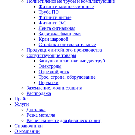
Полиэтиленовые трубы и комплектующие
Фитинги компрессионные
Труба ПЭ
Фитинги литые
Фитинги Э/С
Лента сигнальная
Задвижка фланцевая
Кран шаровой
Столбики опознавательные
Продукция литейного производства
Сопутствующие товары
Заглушки пластиковые для труб
Электроды
Отрезной диск
Трос, стропа, оборудование
Перчатки
Заземление, молниезащита
Распродажа
Прайс
Услуги
Доставка
Резка металла
Расчет на месте для физических лиц
Справочники
О компании