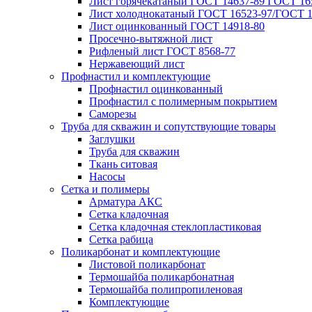
Лист горячекатаный ГОСТ 14637-89 ГОСТ 165
Лист холоднокатаный ГОСТ 16523-97/ГОСТ 1
Лист оцинкованный ГОСТ 14918-80
Просечно-вытяжной лист
Рифленый лист ГОСТ 8568-77
Нержавеющий лист
Профнастил и комплектующие
Профнастил оцинкованный
Профнастил с полимерным покрытием
Саморезы
Труба для скважин и сопутствующие товары
Заглушки
Труба для скважин
Ткань ситовая
Насосы
Сетка и полимеры
Арматура АКС
Сетка кладочная
Сетка кладочная стеклопластиковая
Сетка рабица
Поликарбонат и комплектующие
Листовой поликарбонат
Термошайба поликарбонатная
Термошайба полипропиленовая
Комплектующие