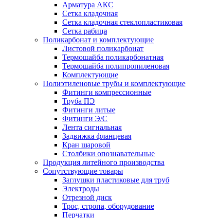
Арматура АКС
Сетка кладочная
Сетка кладочная стеклопластиковая
Сетка рабица
Поликарбонат и комплектующие
Листовой поликарбонат
Термошайба поликарбонатная
Термошайба полипропиленовая
Комплектующие
Полиэтиленовые трубы и комплектующие
Фитинги компрессионные
Труба ПЭ
Фитинги литые
Фитинги Э/С
Лента сигнальная
Задвижка фланцевая
Кран шаровой
Столбики опознавательные
Продукция литейного производства
Сопутствующие товары
Заглушки пластиковые для труб
Электроды
Отрезной диск
Трос, стропа, оборудование
Перчатки