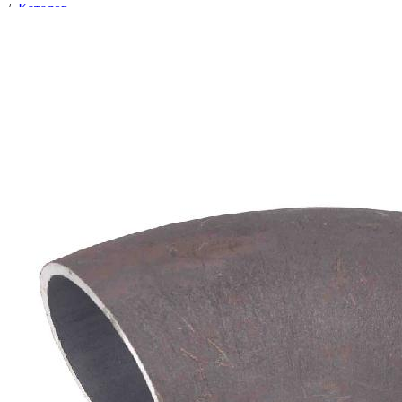
/
Каталог
/
Отводы
/
Трубопроводная арматура
/
Соединительные части трубопроводов
/
Отводы
/
Отвод 102х4 ст.20 (90°) ГОСТ 17375-2001