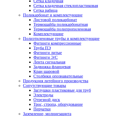
Сетка кладочная
Сетка кладочная стеклопластиковая
Сетка рабица
Поликарбонат и комплектующие
Листовой поликарбонат
Термошайба поликарбонатная
Термошайба полипропиленовая
Комплектующие
Полиэтиленовые трубы и комплектующие
Фитинги компрессионные
Труба ПЭ
Фитинги литые
Фитинги Э/С
Лента сигнальная
Задвижка фланцевая
Кран шаровой
Столбики опознавательные
Продукция литейного производства
Сопутствующие товары
Заглушки пластиковые для труб
Электроды
Отрезной диск
Трос, стропа, оборудование
Перчатки
Заземление, молниезащита