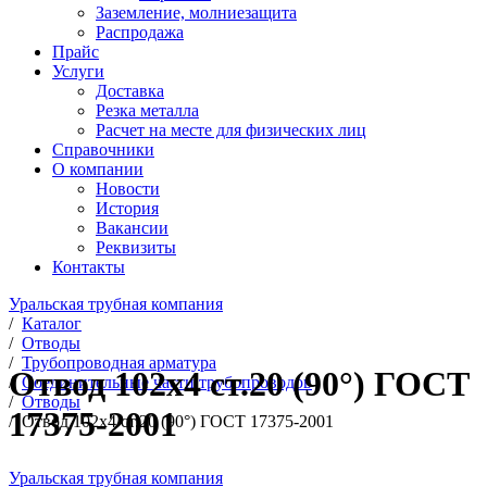
Заземление, молниезащита
Распродажа
Прайс
Услуги
Доставка
Резка металла
Расчет на месте для физических лиц
Справочники
О компании
Новости
История
Вакансии
Реквизиты
Контакты
Уральская трубная компания
/
Каталог
/
Отводы
/
Трубопроводная арматура
Отвод 102х4 ст.20 (90°) ГОСТ
/
Соединительные части трубопроводов
/
Отводы
17375-2001
/
Отвод 102х4 ст.20 (90°) ГОСТ 17375-2001
Уральская трубная компания