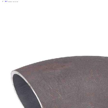
/
Каталог
/
Отводы
/
Трубопроводная арматура
/
Соединительные части трубопроводов
/
Отводы
/
Отвод 133х4 ст.09Г2С (90°) ГОСТ 17375-2001