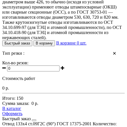
диаметром выше 426, то обычно (исходя из условий
эксплуатации) применяют отводы штампосварные (ОКШ)
или сварные секционные (ОСС), а по ГОСТ 30753-01 —
изготавливаются отводы диаметром 530, 630, 720 и 820 мм.
Также крутоизогнутые отводы изготавливаются по ОСТ
34.10.699-97 (для ТЭЦ и атомной промышленности), по ОСТ
34.10.418-90 (для ТЭЦ и атомной промышленности из
нержавеющих сталей).
В корзине
0
шт.
Быстрый заказ
В корзину
Тип резки :
✕
Кол-во резов:
Стоимость работ
0 р.
Итого:
150
Сумма заказа:
0 р.
В каталог
Оформить
Быстрый заказ
Отвод 133х4 ст.09Г2С (90°) ГОСТ 17375-2001
Количество: