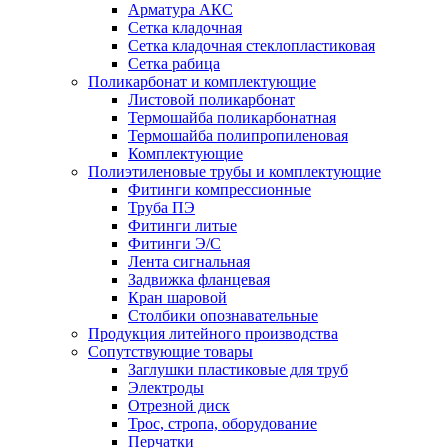
Арматура АКС
Сетка кладочная
Сетка кладочная стеклопластиковая
Сетка рабица
Поликарбонат и комплектующие
Листовой поликарбонат
Термошайба поликарбонатная
Термошайба полипропиленовая
Комплектующие
Полиэтиленовые трубы и комплектующие
Фитинги компрессионные
Труба ПЭ
Фитинги литые
Фитинги Э/С
Лента сигнальная
Задвижка фланцевая
Кран шаровой
Столбики опознавательные
Продукция литейного производства
Сопутствующие товары
Заглушки пластиковые для труб
Электроды
Отрезной диск
Трос, стропа, оборудование
Перчатки