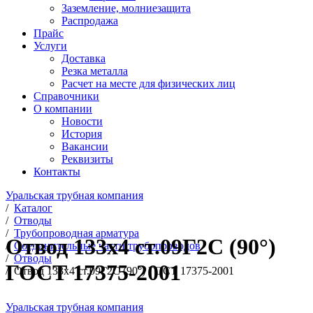
Заземление, молниезащита
Распродажа
Прайс
Услуги
Доставка
Резка металла
Расчет на месте для физических лиц
Справочники
О компании
Новости
История
Вакансии
Реквизиты
Контакты
Уральская трубная компания
/
Каталог
/
Отводы
/
Трубопроводная арматура
Отвод 133х4 ст.09Г2С (90°)
/
Соединительные части трубопроводов
/
Отводы
ГОСТ 17375-2001
/
Отвод 133х4 ст.09Г2С (90°) ГОСТ 17375-2001
Уральская трубная компания