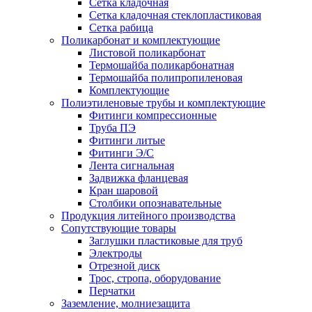
Сетка кладочная
Сетка кладочная стеклопластиковая
Сетка рабица
Поликарбонат и комплектующие
Листовой поликарбонат
Термошайба поликарбонатная
Термошайба полипропиленовая
Комплектующие
Полиэтиленовые трубы и комплектующие
Фитинги компрессионные
Труба ПЭ
Фитинги литые
Фитинги Э/С
Лента сигнальная
Задвижка фланцевая
Кран шаровой
Столбики опознавательные
Продукция литейного производства
Сопутствующие товары
Заглушки пластиковые для труб
Электроды
Отрезной диск
Трос, стропа, оборудование
Перчатки
Заземление, молниезащита