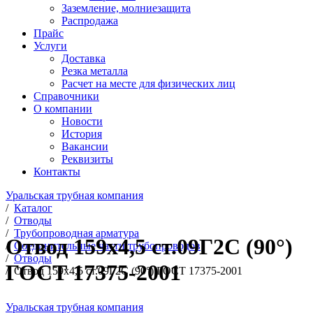
Заземление, молниезащита
Распродажа
Прайс
Услуги
Доставка
Резка металла
Расчет на месте для физических лиц
Справочники
О компании
Новости
История
Вакансии
Реквизиты
Контакты
Уральская трубная компания
/
Каталог
/
Отводы
/
Трубопроводная арматура
Отвод 159х4,5 ст.09Г2С (90°)
/
Соединительные части трубопроводов
/
Отводы
ГОСТ 17375-2001
/
Отвод 159х4,5 ст.09Г2С (90°) ГОСТ 17375-2001
Уральская трубная компания