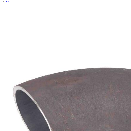
/
Каталог
/
Отводы
/
Трубопроводная арматура
/
Соединительные части трубопроводов
/
Отводы
/
Отвод 159х4,5 ст.09Г2С (90°) ГОСТ 17375-2001