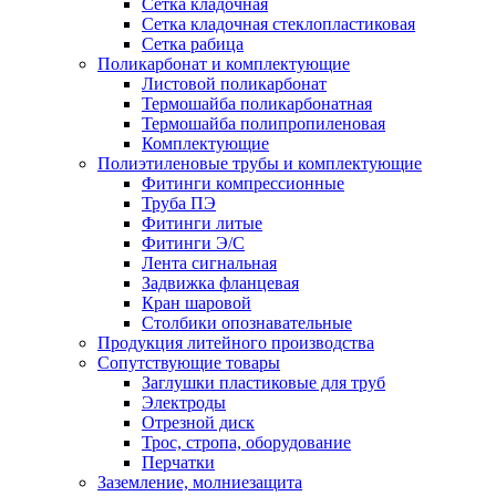
Сетка кладочная
Сетка кладочная стеклопластиковая
Сетка рабица
Поликарбонат и комплектующие
Листовой поликарбонат
Термошайба поликарбонатная
Термошайба полипропиленовая
Комплектующие
Полиэтиленовые трубы и комплектующие
Фитинги компрессионные
Труба ПЭ
Фитинги литые
Фитинги Э/С
Лента сигнальная
Задвижка фланцевая
Кран шаровой
Столбики опознавательные
Продукция литейного производства
Сопутствующие товары
Заглушки пластиковые для труб
Электроды
Отрезной диск
Трос, стропа, оборудование
Перчатки
Заземление, молниезащита