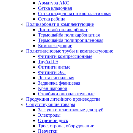
Арматура АКС
Сетка кладочная
Сетка кладочная стеклопластиковая
Сетка рабица
Поликарбонат и комплектующие
Листовой поликарбонат
Термошайба поликарбонатная
Термошайба полипропиленовая
Комплектующие
Полиэтиленовые трубы и комплектующие
Фитинги компрессионные
Труба ПЭ
Фитинги литые
Фитинги Э/С
Лента сигнальная
Задвижка фланцевая
Кран шаровой
Столбики опознавательные
Продукция литейного производства
Сопутствующие товары
Заглушки пластиковые для труб
Электроды
Отрезной диск
Трос, стропа, оборудование
Перчатки