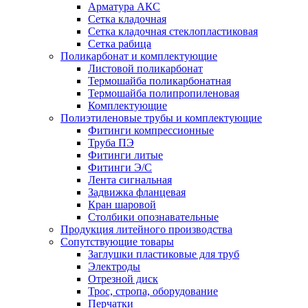
Арматура АКС
Сетка кладочная
Сетка кладочная стеклопластиковая
Сетка рабица
Поликарбонат и комплектующие
Листовой поликарбонат
Термошайба поликарбонатная
Термошайба полипропиленовая
Комплектующие
Полиэтиленовые трубы и комплектующие
Фитинги компрессионные
Труба ПЭ
Фитинги литые
Фитинги Э/С
Лента сигнальная
Задвижка фланцевая
Кран шаровой
Столбики опознавательные
Продукция литейного производства
Сопутствующие товары
Заглушки пластиковые для труб
Электроды
Отрезной диск
Трос, стропа, оборудование
Перчатки