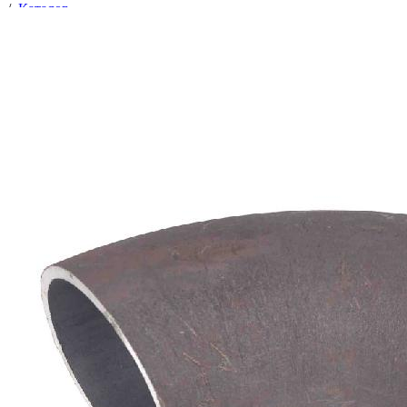
/
Каталог
/
Отводы
/
Трубопроводная арматура
/
Соединительные части трубопроводов
/
Отводы
/
Отвод 76х4 ст.20 (90°) ГОСТ 17375-2001