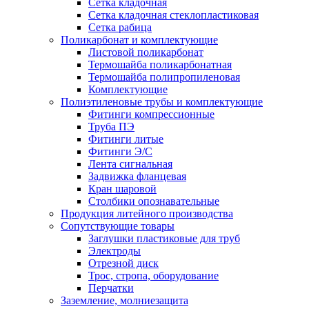
Сетка кладочная
Сетка кладочная стеклопластиковая
Сетка рабица
Поликарбонат и комплектующие
Листовой поликарбонат
Термошайба поликарбонатная
Термошайба полипропиленовая
Комплектующие
Полиэтиленовые трубы и комплектующие
Фитинги компрессионные
Труба ПЭ
Фитинги литые
Фитинги Э/С
Лента сигнальная
Задвижка фланцевая
Кран шаровой
Столбики опознавательные
Продукция литейного производства
Сопутствующие товары
Заглушки пластиковые для труб
Электроды
Отрезной диск
Трос, стропа, оборудование
Перчатки
Заземление, молниезащита