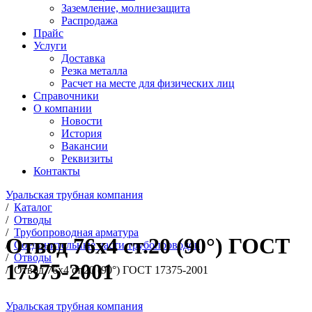
Заземление, молниезащита
Распродажа
Прайс
Услуги
Доставка
Резка металла
Расчет на месте для физических лиц
Справочники
О компании
Новости
История
Вакансии
Реквизиты
Контакты
Уральская трубная компания
/
Каталог
/
Отводы
/
Трубопроводная арматура
Отвод 76х4 ст.20 (90°) ГОСТ
/
Соединительные части трубопроводов
/
Отводы
17375-2001
/
Отвод 76х4 ст.20 (90°) ГОСТ 17375-2001
Уральская трубная компания