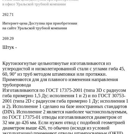
в офисе Уральской трубной компании
292.71
Интернет-цена
Доступна при приобретении
на сайте Уральской трубной компании
269.29
Штук -
Крутоизогнутые цельнотянутые изготавливаются из
углеродистой и низколегированной стали с углами гиба 45,
60, 90° из труб методом штамповки или протяжки.
Применяются для для плавного изменения направления
трубопровода
Изготавливаются по ГОСТ 17375-2001 (типа 3D с радиусом
гиба примерно 1,5 Ду; исполнения 1 и 2) и по ГОСТ 30753-
2001 (типа 2D с радиусом гиба примерно 1 Ду; исполнения 1
и 2). Исполнение 1 сделано на базе иностранных стандартов
(DIN). Исполнение 2 является наиболее частоиспользуемым,
по ГОСТ 17375-01 отводы изготавливаются диаметром от
32 мм до 426 мм. Если нужен отвод с подобной геометрией
диаметром выше 426, то обычно (исходя из условий
эксплуатации) применяют отводы штампосварные (ОКШ)