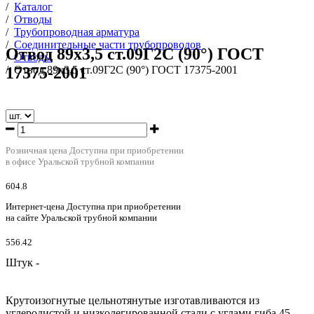
/
Каталог
/
Отводы
/
Трубопроводная арматура
/
Соединительные части трубопроводов
Отвод 89х3,5 ст.09Г2С (90°) ГОСТ
/
Отводы
17375-2001
/
Отвод 89х3,5 ст.09Г2С (90°) ГОСТ 17375-2001
Розничная цена
Доступна при приобретении
в офисе Уральской трубной компании
604.8
Интернет-цена
Доступна при приобретении
на сайте Уральской трубной компании
556.42
Штук -
Крутоизогнутые цельнотянутые изготавливаются из
углеродистой и низколегированной стали с углами гиба 45,