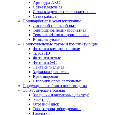
Арматура АКС
Сетка кладочная
Сетка кладочная стеклопластиковая
Сетка рабица
Поликарбонат и комплектующие
Листовой поликарбонат
Термошайба поликарбонатная
Термошайба полипропиленовая
Комплектующие
Полиэтиленовые трубы и комплектующие
Фитинги компрессионные
Труба ПЭ
Фитинги литые
Фитинги Э/С
Лента сигнальная
Задвижка фланцевая
Кран шаровой
Столбики опознавательные
Продукция литейного производства
Сопутствующие товары
Заглушки пластиковые для труб
Электроды
Отрезной диск
Трос, стропа, оборудование
Перчатки