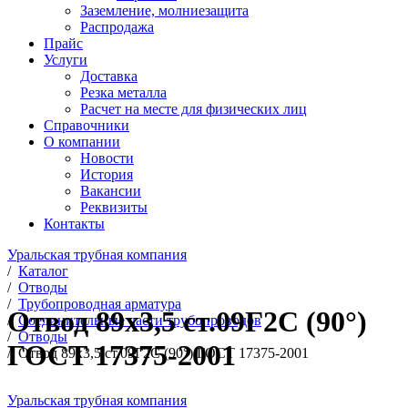
Заземление, молниезащита
Распродажа
Прайс
Услуги
Доставка
Резка металла
Расчет на месте для физических лиц
Справочники
О компании
Новости
История
Вакансии
Реквизиты
Контакты
Уральская трубная компания
/
Каталог
/
Отводы
/
Трубопроводная арматура
Отвод 89х3,5 ст.09Г2С (90°)
/
Соединительные части трубопроводов
/
Отводы
ГОСТ 17375-2001
/
Отвод 89х3,5 ст.09Г2С (90°) ГОСТ 17375-2001
Уральская трубная компания