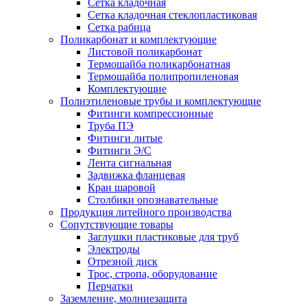
Сетка кладочная
Сетка кладочная стеклопластиковая
Сетка рабица
Поликарбонат и комплектующие
Листовой поликарбонат
Термошайба поликарбонатная
Термошайба полипропиленовая
Комплектующие
Полиэтиленовые трубы и комплектующие
Фитинги компрессионные
Труба ПЭ
Фитинги литые
Фитинги Э/С
Лента сигнальная
Задвижка фланцевая
Кран шаровой
Столбики опознавательные
Продукция литейного производства
Сопутствующие товары
Заглушки пластиковые для труб
Электроды
Отрезной диск
Трос, стропа, оборудование
Перчатки
Заземление, молниезащита