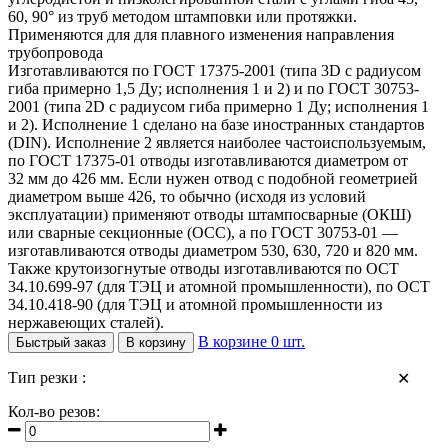
60, 90° из труб методом штамповки или протяжки.
Применяются для для плавного изменения направления
трубопровода
Изготавливаются по ГОСТ 17375-2001 (типа 3D с радиусом
гиба примерно 1,5 Ду; исполнения 1 и 2) и по ГОСТ 30753-
2001 (типа 2D с радиусом гиба примерно 1 Ду; исполнения 1
и 2). Исполнение 1 сделано на базе иностранных стандартов
(DIN). Исполнение 2 является наиболее частоиспользуемым,
по ГОСТ 17375-01 отводы изготавливаются диаметром от
32 мм до 426 мм. Если нужен отвод с подобной геометрией
диаметром выше 426, то обычно (исходя из условий
эксплуатации) применяют отводы штампосварные (ОКШ)
или сварные секционные (ОСС), а по ГОСТ 30753-01 —
изготавливаются отводы диаметром 530, 630, 720 и 820 мм.
Также крутоизогнутые отводы изготавливаются по ОСТ
34.10.699-97 (для ТЭЦ и атомной промышленности), по ОСТ
34.10.418-90 (для ТЭЦ и атомной промышленности из
нержавеющих сталей).
В корзине
0
шт.
Быстрый заказ
В корзину
Тип резки :
✕
Кол-во резов: