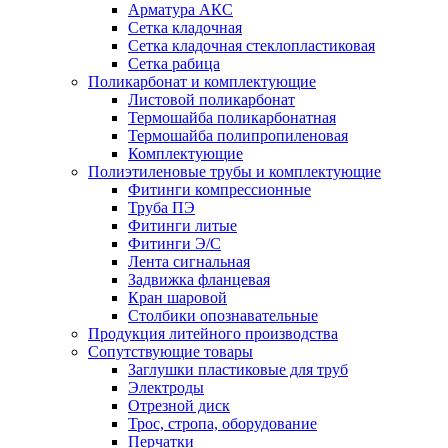
Арматура АКС
Сетка кладочная
Сетка кладочная стеклопластиковая
Сетка рабица
Поликарбонат и комплектующие
Листовой поликарбонат
Термошайба поликарбонатная
Термошайба полипропиленовая
Комплектующие
Полиэтиленовые трубы и комплектующие
Фитинги компрессионные
Труба ПЭ
Фитинги литые
Фитинги Э/С
Лента сигнальная
Задвижка фланцевая
Кран шаровой
Столбики опознавательные
Продукция литейного производства
Сопутствующие товары
Заглушки пластиковые для труб
Электроды
Отрезной диск
Трос, стропа, оборудование
Перчатки