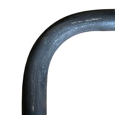
/
Трубопроводная арматура
/
Соединительные части трубопроводов
/
Отводы
/
Отвод Ду-32 удлин. с резьбой