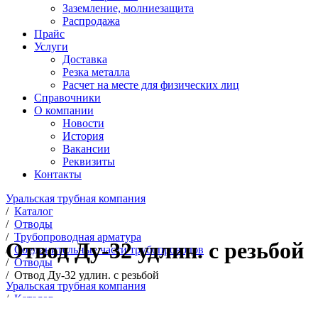
Заземление, молниезащита
Распродажа
Прайс
Услуги
Доставка
Резка металла
Расчет на месте для физических лиц
Справочники
О компании
Новости
История
Вакансии
Реквизиты
Контакты
Уральская трубная компания
/
Каталог
/
Отводы
/
Трубопроводная арматура
Отвод Ду-32 удлин. с резьбой
/
Соединительные части трубопроводов
/
Отводы
/
Отвод Ду-32 удлин. с резьбой
Уральская трубная компания
/
Каталог
/
Отводы