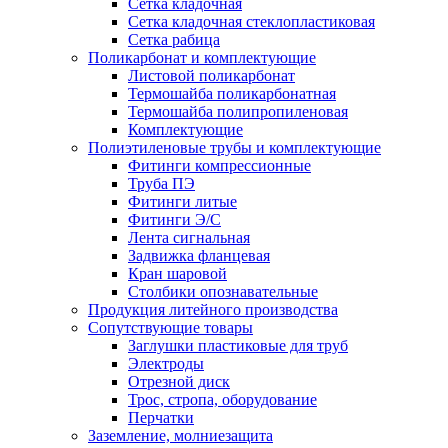
Сетка кладочная
Сетка кладочная стеклопластиковая
Сетка рабица
Поликарбонат и комплектующие
Листовой поликарбонат
Термошайба поликарбонатная
Термошайба полипропиленовая
Комплектующие
Полиэтиленовые трубы и комплектующие
Фитинги компрессионные
Труба ПЭ
Фитинги литые
Фитинги Э/С
Лента сигнальная
Задвижка фланцевая
Кран шаровой
Столбики опознавательные
Продукция литейного производства
Сопутствующие товары
Заглушки пластиковые для труб
Электроды
Отрезной диск
Трос, стропа, оборудование
Перчатки
Заземление, молниезащита