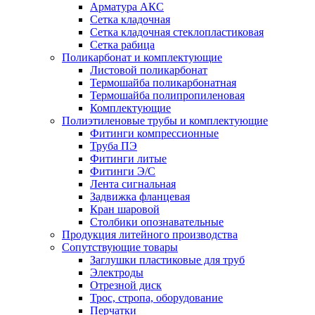
Арматура АКС
Сетка кладочная
Сетка кладочная стеклопластиковая
Сетка рабица
Поликарбонат и комплектующие
Листовой поликарбонат
Термошайба поликарбонатная
Термошайба полипропиленовая
Комплектующие
Полиэтиленовые трубы и комплектующие
Фитинги компрессионные
Труба ПЭ
Фитинги литые
Фитинги Э/С
Лента сигнальная
Задвижка фланцевая
Кран шаровой
Столбики опознавательные
Продукция литейного производства
Сопутствующие товары
Заглушки пластиковые для труб
Электроды
Отрезной диск
Трос, стропа, оборудование
Перчатки