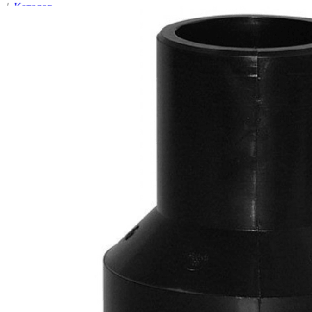
/
Каталог
/
Полиэтиленовые трубы и комплектующие
/
Фитинги литые
/
Переход редукционный ПЭ литой
/
Переход редукционный 0063х0032 мм ПЭ 100 SDR 11