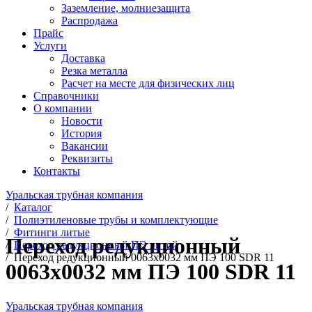
Заземление, молниезащита
Распродажа
Прайс
Услуги
Доставка
Резка металла
Расчет на месте для физических лиц
Справочники
О компании
Новости
История
Вакансии
Реквизиты
Контакты
Уральская трубная компания
/
Каталог
/
Полиэтиленовые трубы и комплектующие
/
Фитинги литые
Переход редукционный
/
Переход редукционный ПЭ литой
/
Переход редукционный 0063х0032 мм ПЭ 100 SDR 11
0063х0032 мм ПЭ 100 SDR 11
Уральская трубная компания