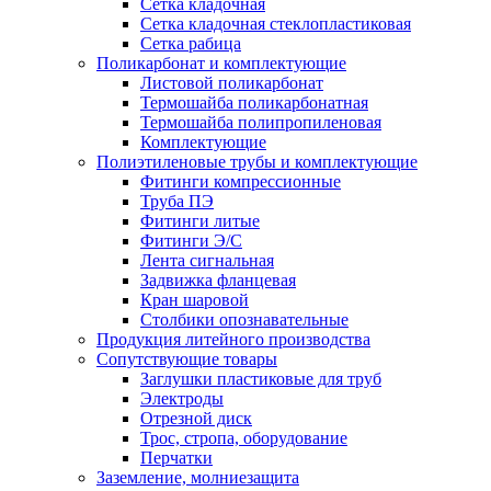
Сетка кладочная
Сетка кладочная стеклопластиковая
Сетка рабица
Поликарбонат и комплектующие
Листовой поликарбонат
Термошайба поликарбонатная
Термошайба полипропиленовая
Комплектующие
Полиэтиленовые трубы и комплектующие
Фитинги компрессионные
Труба ПЭ
Фитинги литые
Фитинги Э/С
Лента сигнальная
Задвижка фланцевая
Кран шаровой
Столбики опознавательные
Продукция литейного производства
Сопутствующие товары
Заглушки пластиковые для труб
Электроды
Отрезной диск
Трос, стропа, оборудование
Перчатки
Заземление, молниезащита