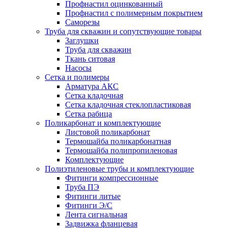
Профнастил оцинкованный
Профнастил с полимерным покрытием
Саморезы
Труба для скважин и сопутствующие товары
Заглушки
Труба для скважин
Ткань ситовая
Насосы
Сетка и полимеры
Арматура АКС
Сетка кладочная
Сетка кладочная стеклопластиковая
Сетка рабица
Поликарбонат и комплектующие
Листовой поликарбонат
Термошайба поликарбонатная
Термошайба полипропиленовая
Комплектующие
Полиэтиленовые трубы и комплектующие
Фитинги компрессионные
Труба ПЭ
Фитинги литые
Фитинги Э/С
Лента сигнальная
Задвижка фланцевая