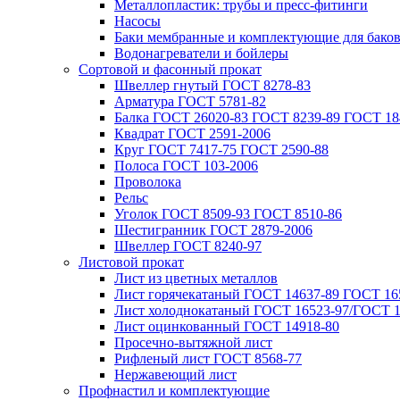
Металлопластик: трубы и пресс-фитинги
Насосы
Баки мембранные и комплектующие для бако
Водонагреватели и бойлеры
Сортовой и фасонный прокат
Швеллер гнутый ГОСТ 8278-83
Арматура ГОСТ 5781-82
Балка ГОСТ 26020-83 ГОСТ 8239-89 ГОСТ 18
Квадрат ГОСТ 2591-2006
Круг ГОСТ 7417-75 ГОСТ 2590-88
Полоса ГОСТ 103-2006
Проволока
Рельс
Уголок ГОСТ 8509-93 ГОСТ 8510-86
Шестигранник ГОСТ 2879-2006
Швеллер ГОСТ 8240-97
Листовой прокат
Лист из цветных металлов
Лист горячекатаный ГОСТ 14637-89 ГОСТ 165
Лист холоднокатаный ГОСТ 16523-97/ГОСТ 1
Лист оцинкованный ГОСТ 14918-80
Просечно-вытяжной лист
Рифленый лист ГОСТ 8568-77
Нержавеющий лист
Профнастил и комплектующие