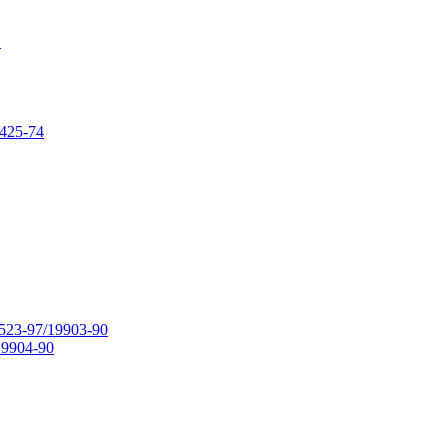
в
425-74
23-97/19903-90
9904-90