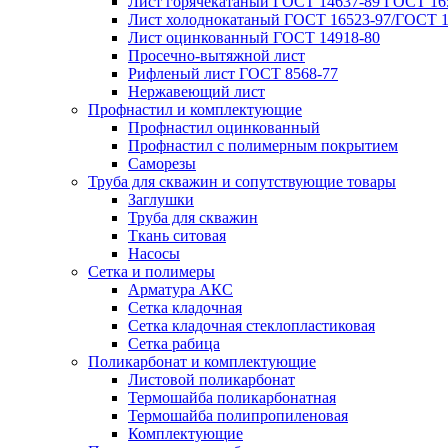
Лист горячекатаный ГОСТ 14637-89 ГОСТ 165
Лист холоднокатаный ГОСТ 16523-97/ГОСТ 1
Лист оцинкованный ГОСТ 14918-80
Просечно-вытяжной лист
Рифленый лист ГОСТ 8568-77
Нержавеющий лист
Профнастил и комплектующие
Профнастил оцинкованный
Профнастил с полимерным покрытием
Саморезы
Труба для скважин и сопутствующие товары
Заглушки
Труба для скважин
Ткань ситовая
Насосы
Сетка и полимеры
Арматура АКС
Сетка кладочная
Сетка кладочная стеклопластиковая
Сетка рабица
Поликарбонат и комплектующие
Листовой поликарбонат
Термошайба поликарбонатная
Термошайба полипропиленовая
Комплектующие