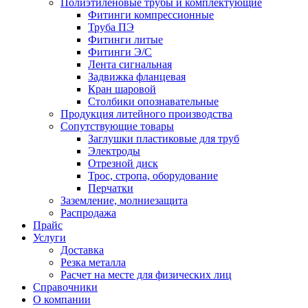
Полиэтиленовые трубы и комплектующие
Фитинги компрессионные
Труба ПЭ
Фитинги литые
Фитинги Э/С
Лента сигнальная
Задвижка фланцевая
Кран шаровой
Столбики опознавательные
Продукция литейного производства
Сопутствующие товары
Заглушки пластиковые для труб
Электроды
Отрезной диск
Трос, стропа, оборудование
Перчатки
Заземление, молниезащита
Распродажа
Прайс
Услуги
Доставка
Резка металла
Расчет на месте для физических лиц
Справочники
О компании