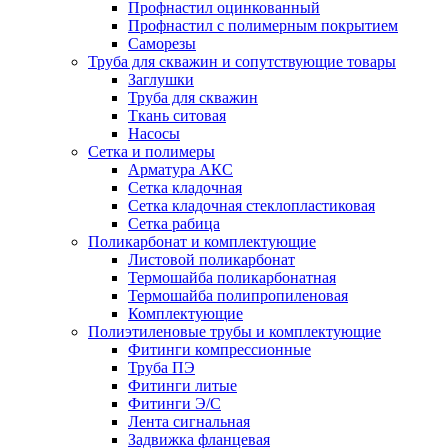
Профнастил оцинкованный
Профнастил с полимерным покрытием
Саморезы
Труба для скважин и сопутствующие товары
Заглушки
Труба для скважин
Ткань ситовая
Насосы
Сетка и полимеры
Арматура АКС
Сетка кладочная
Сетка кладочная стеклопластиковая
Сетка рабица
Поликарбонат и комплектующие
Листовой поликарбонат
Термошайба поликарбонатная
Термошайба полипропиленовая
Комплектующие
Полиэтиленовые трубы и комплектующие
Фитинги компрессионные
Труба ПЭ
Фитинги литые
Фитинги Э/С
Лента сигнальная
Задвижка фланцевая