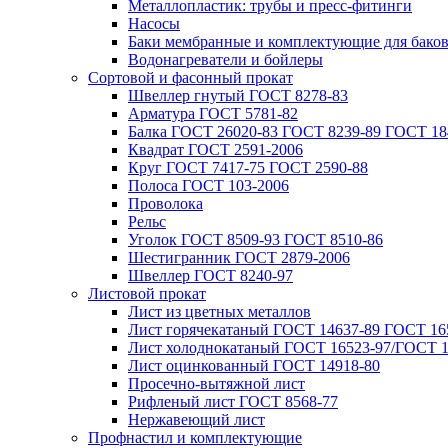
Металлопластик: трубы и пресс-фитинги
Насосы
Баки мембранные и комплектующие для бако
Водонагреватели и бойлеры
Сортовой и фасонный прокат
Швеллер гнутый ГОСТ 8278-83
Арматура ГОСТ 5781-82
Балка ГОСТ 26020-83 ГОСТ 8239-89 ГОСТ 18
Квадрат ГОСТ 2591-2006
Круг ГОСТ 7417-75 ГОСТ 2590-88
Полоса ГОСТ 103-2006
Проволока
Рельс
Уголок ГОСТ 8509-93 ГОСТ 8510-86
Шестигранник ГОСТ 2879-2006
Швеллер ГОСТ 8240-97
Листовой прокат
Лист из цветных металлов
Лист горячекатаный ГОСТ 14637-89 ГОСТ 165
Лист холоднокатаный ГОСТ 16523-97/ГОСТ 1
Лист оцинкованный ГОСТ 14918-80
Просечно-вытяжной лист
Рифленый лист ГОСТ 8568-77
Нержавеющий лист
Профнастил и комплектующие