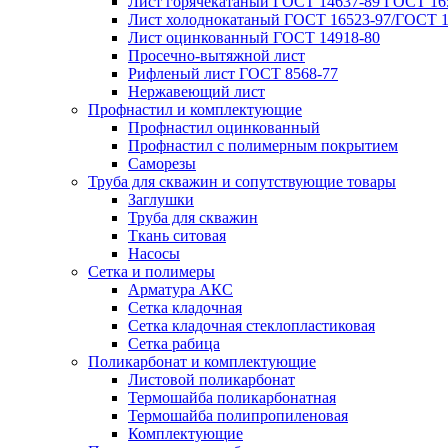
Лист горячекатаный ГОСТ 14637-89 ГОСТ 165
Лист холоднокатаный ГОСТ 16523-97/ГОСТ 1
Лист оцинкованный ГОСТ 14918-80
Просечно-вытяжной лист
Рифленый лист ГОСТ 8568-77
Нержавеющий лист
Профнастил и комплектующие
Профнастил оцинкованный
Профнастил с полимерным покрытием
Саморезы
Труба для скважин и сопутствующие товары
Заглушки
Труба для скважин
Ткань ситовая
Насосы
Сетка и полимеры
Арматура АКС
Сетка кладочная
Сетка кладочная стеклопластиковая
Сетка рабица
Поликарбонат и комплектующие
Листовой поликарбонат
Термошайба поликарбонатная
Термошайба полипропиленовая
Комплектующие