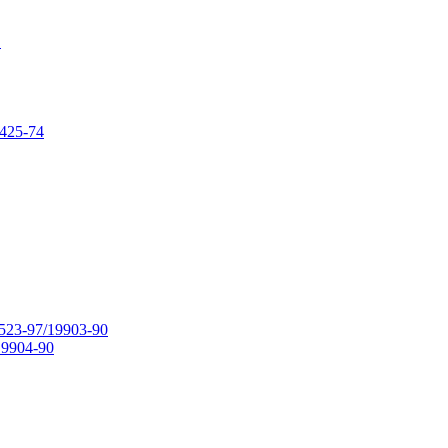
в
425-74
23-97/19903-90
9904-90